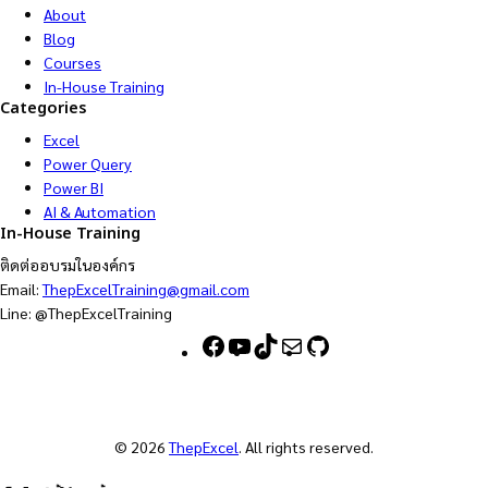
About
Blog
Courses
In-House Training
Categories
Excel
Power Query
Power BI
AI & Automation
In-House Training
ติดต่ออบรมในองค์กร
Email:
ThepExcelTraining@gmail.com
Line: @ThepExcelTraining
F
Y
T
M
G
a
o
i
a
i
c
u
k
i
t
e
T
T
l
H
b
u
o
u
© 2026
ThepExcel
. All rights reserved.
o
b
k
b
o
e