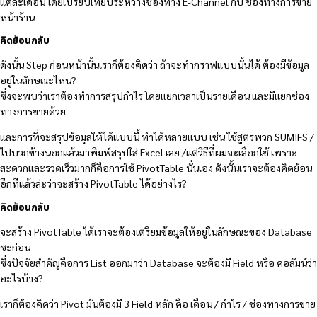
แต่ละเดือน โดยเปรียบเทียบระหว่างช่องทาง E-Channel กับ ช่องทางการขาย
หน้าร้าน
คิดย้อนกลับ
ดังนั้น Step ก่อนหน้านั้นเราก็ต้องคิดว่า ถ้าจะทำกราฟแบบนั้นได้ ต้องมีข้อมูล
อยู่ในลักษณะไหน?
ซึ่งจะพบว่าเราต้องทำการสรุปกำไร โดยแยกเวลาเป็นรายเดือน และมีแยกช่อง
ทางการขายด้วย
และการที่จะสรุปข้อมูลให้ได้แบบนี้ ทำได้หลายแบบ เช่น ใช้สูตรพวก SUMIFS /
ไปบวกข้างนอกแล้วมาพิมพ์สรุปใส่ Excel เลย /แต่วิธีที่ผมจะเลือกใช้ เพราะ
สะดวกและรวดเร็วมากก็คือการใช้ PivotTable นั่นเอง ดังนั้นเราจะต้องคิดย้อน
อีกทีแล้วล่ะว่าจะสร้าง PivotTable ได้อย่างไร?
คิดย้อนกลับ
จะสร้าง PivotTable ได้เราจะต้องเตรียมข้อมูลให้อยู่ในลักษณะของ Database
ซะก่อน
ซึ่งปัจจัยสำคัญคือการ List ออกมาว่า Database จะต้องมี Field หรือ คอลัมน์ว่า
อะไรบ้าง?
เราก็ต้องคิดว่า Pivot มันต้องมี 3 Field หลัก คือ เดือน / กำไร / ช่องทางการขาย