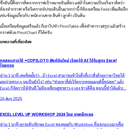
ซึ่งอันนี้คือการคิดจากกราฟเป้าหมายอันเดียว แต่ถ้าในความเป็นจริงเราคิดว่า
ต้องทำกราฟ หรือวิเคราะห์ประเด็นอื่นมากกว่านี้ ก็ต้องเตรียม Field เพิ่มเติมอีก
เช่น ข้อมูลเกี่ยวกับ พนักงานขาย สินค้า ลูกค้า เป็นต้น
เมื่อเตรียมข้อมูลเสร็จแล้ว ก็เอาไปทำ PivotTable เพื่อทำตารางสรุป แล้วสร้าง
กราฟด้วย PivotChart ก็ได้ครับ
บทความที่เกี่ยวข้อง
ทดสอบการใช้ =COPILOT() ฟังก์ชันใหม่ เรียกใช้ AI ได้ในสูตร Excel
โดยตรง
อ่าน 3 นาที เคยคิดมั้ยว่า…ถ้า Excel สามารถเข้าใจสิ่งที่เราสั่งด้วยภาษาไทยได้
เลยง่ายตรง ๆ จะเป็นยังไง? เช่น “ช่วยหาคีย์เวิร์ดจากคอมเมนต์นี้หน่อย” แล้ว
Excel ก็จัดการให้ทันที ไม่ต้องเขียนสูตรยาว ๆ เอง ข่าวดีคือ ตอนนี้ทำได้แล้ว!…
26 Aug 2025
EXCEL LEVEL UP WORKSHOP 2024 โดย เทพเอ็กเซล
อ่าน 3 นาที ยกระดับทักษะ Excel ของคุณกับ Workshop ที่ออกแบบมาเพื่อ