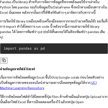
Pandas เป็น library สำหรับการจัดการข้อมูลที่ทรงพลังและใช้งานง่ายใน
Python โดย pandas จะเก็บข้อมูลเป็น DataFrame ซึ่งหน้าตาเหมือนตารางใน
Excel นั่นแหละ หลังจากนั้นเราก็ใช้ฟังก์ชันต่าง ๆ มาจัดการกับตารางนี้
การเรียกใช้ library (เหมือนหยิบเครื่องมือออกจากกระเป๋ามาเตรียมใช้) จะเริ่มที่
การ import ทำได้โดยการ run code นี้ หลังจากนี้เราจะสามารถใช้ library
pandas ได้ โดยการพิมพ์ว่า pd (ย่อให้สั้นลงจะได้ไม่ต้องพิมพ์ว่า pandas เต็ม
ๆ)
import pandas as pd
อ่านข้อมูลจากไฟล์ Excel
เริ่มจากการอัพโหลดข้อมูล Excel ขึ้นไปบน Google colab ก่อน โดยตัวอย่าง
เป็นข้อมูลการขายของออนไลน์ สามารถดาวน์โหลดชุดข้อมูลได้จาก
UCI
Machine Learning Repository
วิธีการอัพโหลดไฟล์ทำได้โดยกดที่ปุ่ม Files ด้านซ้ายมือแล้วกดปุ่ม Upload จาก
นั้นเลือกไฟล์ Excel ที่ดาวน์โหลดลงเครื่องไว้ แล้วกดปุ่ม Open