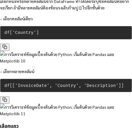
เลือกหนึ่งหรือหลายคอลัมน์จาก DataFrame ทำได้โดยระบุชื่อคอลัมน์ที่อยาก
จะเรียก ถ้ามีหลายคอลัมน์ต้องซ้อนวงเล็บก้ามปู [] ไปอีกชั้นด้วย
– เลือกคอลัมน์เดียว
df['Country']
– เลือกหลายคอลัมน์
df[['InvoiceDate', 'Country', 'Description']]
เลือกแถว