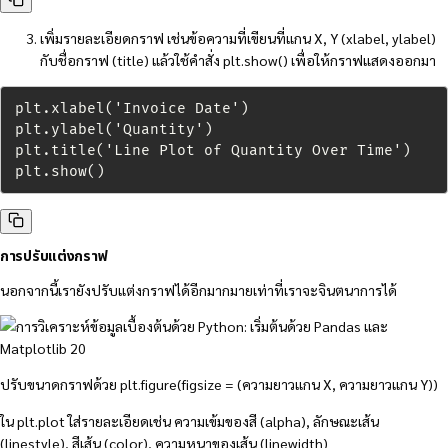
เพิ่มรายละเอียดกราฟ เช่นข้อความที่เขียนที่แกน X, Y (xlabel, ylabel)
กับชื่อกราฟ (title) แล้วใช้คำสั่ง plt.show() เพื่อให้กราฟแสดงออกมา
plt.xlabel('Invoice Date')

plt.ylabel('Quantity')

plt.title('Line Plot of Quantity Over Time')

plt.show()
การปรับแต่งกราฟ
นอกจากนี้เรายังปรับแต่งกราฟได้อีกมากมายเท่าที่เราจะจินตนาการได้
ปรับขนาดกราฟด้วย plt.figure(figsize = (ความยาวแกน X, ความยาวแกน Y))
ใน plt.plot ใส่รายละเอียดเช่น ความเข้มของสี (alpha), ลักษณะเส้น
(linestyle), สีเส้น (color), ความหนาของเส้น (linewidth)