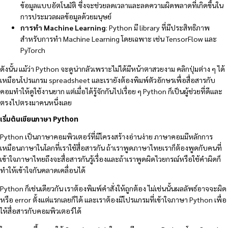
ข้อมูลแบบอัตโนมัติ ซึ่งจะช่วยลดเวลาและลดความผิดพลาดที่เกิดขึ้นใน
การประมวลผลข้อมูลด้วยมนุษย์
การทำ Machine Learning
: Python มี library ที่มีประสิทธิภาพ
สำหรับการทำ Machine Learning โดยเฉพาะ เช่น TensorFlow และ
PyTorch
ดังนั้น แม้ว่า Python จะดูน่ากลัวเพราะไม่ได้มีหน้าตาสวยงาม คลิกปุ่มต่าง ๆ ได้
เหมือนโปรแกรม spreadsheet และเรายังต้องพิมพ์ตัวอักษรเพื่อสื่อสารกับ
คอมทำให้ดูใช้งานยาก แต่เมื่อได้รู้จักกันไปเรื่อย ๆ Python ก็เป็นผู้ช่วยที่ดีและ
ตรงไปตรงมาคนหนึ่งเลย
เริ่มต้นเขียนภาษา Python
Python เป็นภาษาคอมพิวเตอร์ที่มีโครงสร้างอ่านง่าย ภาษาคอมมีหลักการ
เหมือนภาษาในโลกที่เราใช้สื่อสารกัน ถ้าเราพูดภาษาไทยเราก็ต้องพูดกับคนที่
เข้าใจภาษาไทยถึงจะสื่อสารกันรู้เรื่องและถ้าเราพูดผิดไวยกรณ์หรือใช้คำผิดก็
ทำให้เข้าใจกันคลาดเคลื่อนได้
Python ก็เช่นเดียวกัน เราต้องพิมพ์คำสั่งให้ถูกต้อง ไม่เช่นนั้นผลลัพธ์อาจจะผิด
หรือ error ตั้งแต่แรกเลยก็ได้ และเราต้องมีโปรแกรมที่เข้าใจภาษา Python เพื่อ
ให้สื่อสารกับคอมพิวเตอร์ได้