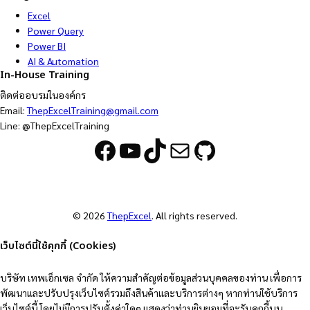
Excel
Power Query
Power BI
AI & Automation
In-House Training
ติดต่ออบรมในองค์กร
Email:
ThepExcelTraining@gmail.com
Line: @ThepExcelTraining
Facebook
YouTube
TikTok
Mail
GitHub
© 2026
ThepExcel
. All rights reserved.
เว็บไซต์นี้ใช้คุกกี้ (Cookies)
บริษัท เทพเอ็กเซล จำกัด ให้ความสำคัญต่อข้อมูลส่วนบุคคลของท่าน เพื่อการ
พัฒนาและปรับปรุงเว็บไซต์รวมถึงสินค้าและบริการต่างๆ หากท่านใช้บริการ
เว็บไซต์นี้ โดยไม่มีการปรับตั้งค่าใดๆ แสดงว่าท่านยินยอมที่จะรับคุกกี้บน