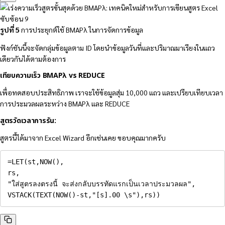
รูปที่ 5
การประยุกต์ใช้ BMAPλ ในการจัดการข้อมูล
ฟังก์ชันนี้จะจัดกลุ่มข้อมูลตาม ID โดยนำข้อมูลวันที่และปริมาณมาเรียงในแถว
เดียวกันได้ตามต้องการ
เทียบความเร็ว
BMAPλ vs REDUCE
เพื่อทดสอบประสิทธิภาพ เราจะใช้ข้อมูลสุ่ม 10,000 แถว และเปรียบเทียบเวลา
การประมวลผลระหว่าง BMAPλ และ REDUCE
สูตรวัดเวลาการรัน:
สูตรนี้ได้มาจาก Excel Wizard อีกเช่นเคย ขอบคุณมากครับ
=
LET
(
st
,
NOW
(
)
,
rs
,
"ใส่สูตรลงตรงนี้ จะส่งกลับบรรทัดแรกเป็นเวลาประมวลผล"
,
VSTACK
(
TEXT
(
NOW
(
)
-
st
,
"[s].00 \s"
)
,
rs
)
)