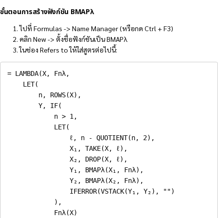
ขั้นตอนการสร้างฟังก์ชัน BMAPλ
ไปที่ Formulas -> Name Manager (หรือกด Ctrl + F3)
คลิก New -> ตั้งชื่อฟังก์ชันเป็น BMAPλ
ในช่อง Refers to ให้ใส่สูตรต่อไปนี้:
=
LAMBDA
(
X
,
 Fnλ
,
LET
(
        n
,
ROWS
(
X
)
,
        Y
,
IF
(
            n 
>
1
,
LET
(
                ℓ
,
 n 
-
QUOTIENT
(
n
,
2
)
,
                X₁
,
TAKE
(
X
,
 ℓ
)
,
                X₂
,
DROP
(
X
,
 ℓ
)
,
                Y₁
,
 BMAPλ
(
X₁
,
 Fnλ
)
,
                Y₂
,
 BMAPλ
(
X₂
,
 Fnλ
)
,
IFERROR
(
VSTACK
(
Y₁
,
 Y₂
)
,
""
)
)
,
            Fnλ
(
X
)