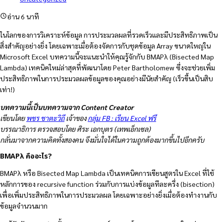
อ่าน 6 นาที
ในโลกของการวิเคราะห์ข้อมูล การประมวลผลที่รวดเร็วและมีประสิทธิภาพเป็น
สิ่งสำคัญอย่างยิ่ง โดยเฉพาะเมื่อต้องจัดการกับชุดข้อมูล Array ขนาดใหญ่ใน
Microsoft Excel บทความนี้จะแนะนำให้คุณรู้จักกับ BMAPλ (Bisected Map
Lambda) เทคนิคใหม่ล่าสุดที่พัฒนาโดย Peter Bartholomew ซึ่งจะช่วยเพิ่ม
ประสิทธิภาพในการประมวลผลข้อมูลของคุณอย่างมีนัยสำคัญ (เร็วขึ้นเป็นสิบ
เท่า!)
บทความนี้เป็นบทความจาก Content Creator
เขียนโดย
พชร ชาตะวิถี
เจ้าของ
กลุ่ม FB : เรียน Excel ฟรี
บรรณาธิการ ตรวจสอบโดย ศิระ เอกบุตร (เทพเอ็กเซล)
กลั่นมาจากความคิดทั้งสองคน จึงมั่นใจได้ในความถูกต้องมากขึ้นไปอีกครับ
BMAPλ คืออะไร?
BMAPλ หรือ Bisected Map Lambda เป็นเทคนิคการเขียนสูตรใน Excel ที่ใช้
หลักการของ recursive function ร่วมกับการแบ่งข้อมูลทีละครึ่ง (bisection)
เพื่อเพิ่มประสิทธิภาพในการประมวลผล โดยเฉพาะอย่างยิ่งเมื่อต้องทำงานกับ
ข้อมูลจำนวนมาก