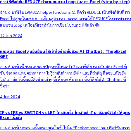
การใช้ฟังก์ชัน REDUCE ทำงานแบบวน Loop ในสูตร Excel (step by step)
อ่าน 6 นาที ใน LAMBDA helper functions ผมคิดว่า REDUCE เป็นฟังก์ชันที่พา
Excel ไปสู่ยุคใหม่ของการเขียนสูตร เพราะเราสามารถใช้ REDUCE ในการทำงาน
แบบวน loop เหมือนที่เราทำในการเขียนโปรแกรมได้แล้ว 😂…
12 Jun 2024
แกะสูตร Excel สุดซับซ้อน ให้เข้าใจง่ายขึ้นด้วย AI Chatbot : ThepExcel
GPT
อ่าน 6 นาที เพื่อนๆ เคยเจอปัญหานี้ไหมครับ? เวลาที่ต้องพบกับสูตร Excel ที่
ซับซ้อนจนแทบจะหลงทาง ไม่รู้ว่ามันทำงานยังไง และที่สำคัญคือจะแก้ไขยัง
ไง? เอาล่ะ วันนี้ผมมีตัวช่วยเจ๋งๆ ที่เพื่อนๆ ต้องลอง นั่นก็คือใช้ AI Chatbot ที่
ชื่อว่า…
4 Jun 2024
IF vs IFS vs SWITCH vs LET ใครคิดเร็ว ใครคิดช้า? มาเรียนรู้วิธีทำให้สูตร
Excel เร็วขึ้น
อ่าน 6 นาที บทความนี้จะพาคุณลึกเข้าไปใน “Performance” ของฟังก์ชันตรวจ