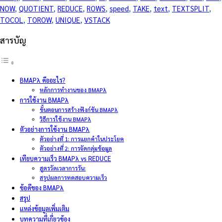
NOW
, 
QUOTIENT
, 
REDUCE
, 
ROWS
, 
speed
, 
TAKE
, 
text
, 
TEXTSPLIT
, 
TOCOL
, 
TOROW
, 
UNIQUE
, 
VSTACK
สารบัญ
BMAPλ คืออะไร?
หลักการทำงานของ BMAPλ
การใช้งาน BMAPλ
ขั้นตอนการสร้างฟังก์ชัน BMAPλ
วิธีการใช้งาน BMAPλ
ตัวอย่างการใช้งาน BMAPλ
ตัวอย่างที่ 1: การแยกคำในประโยค
ตัวอย่างที่ 2: การจัดกลุ่มข้อมูล
เทียบความเร็ว BMAPλ vs REDUCE
สูตรวัดเวลาการรัน:
สรุปผลการทดสอบความเร็ว
ข้อดีของ BMAPλ
สรุป
แหล่งข้อมูลเพิ่มเติม
บทความที่เกี่ยวข้อง