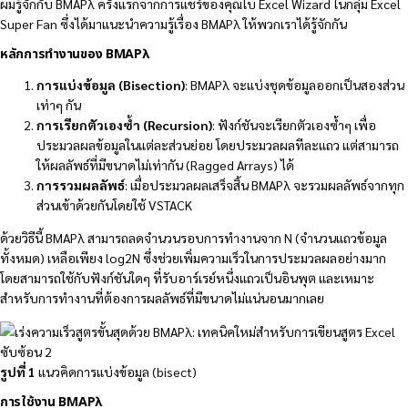
ผมรู้จักกับ BMAPλ ครั้งแรกจากการแชร์ของคุณโบ Excel Wizard ในกลุ่ม Excel
Super Fan ซึ่งได้มาแนะนำความรู้เรื่อง BMAPλ ให้พวกเราได้รู้จักกัน
หลักการทำงานของ BMAPλ
การแบ่งข้อมูล (Bisection)
: BMAPλ จะแบ่งชุดข้อมูลออกเป็นสองส่วน
เท่าๆ กัน
การเรียกตัวเองซ้ำ (Recursion)
: ฟังก์ชันจะเรียกตัวเองซ้ำๆ เพื่อ
ประมวลผลข้อมูลในแต่ละส่วนย่อย โดยประมวลผลทีละแถว แต่สามารถ
ให้ผลลัพธ์ที่มีขนาดไม่เท่ากัน (Ragged Arrays) ได้
การรวมผลลัพธ์
: เมื่อประมวลผลเสร็จสิ้น BMAPλ จะรวมผลลัพธ์จากทุก
ส่วนเข้าด้วยกันโดยใช้ VSTACK
ด้วยวิธีนี้ BMAPλ สามารถลดจำนวนรอบการทำงานจาก N (จำนวนแถวข้อมูล
ทั้งหมด) เหลือเพียง log2N ซึ่งช่วยเพิ่มความเร็วในการประมวลผลอย่างมาก
โดยสามารถใช้กับฟังก์ชันใดๆ ที่รับอาร์เรย์หนึ่งแถวเป็นอินพุต และเหมาะ
สำหรับการทำงานที่ต้องการผลลัพธ์ที่มีขนาดไม่แน่นอนมากเลย
รูปที่ 1
แนวคิดการแบ่งข้อมูล (bisect)
การใช้งาน BMAPλ