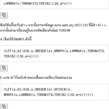
LAMBDA
(
v
,
TOROW
(
FILTER
(
B2
:
C10
,
a
=
v
)
)
)
ฟังก์ชันนี้จะรับค่า v จากนั้นกรองข้อมูล date และ qty (B2:C10) ที่มีค่า ID = v
จากนั้นนำมาเรียงอยู่ในบรรทัดเดียวกันโดย TOROW
4. เรียกใช้ BMAPλ ดังนี้
=
LET
(
a
,
A2
:
A10
,
u
,
UNIQUE
(
a
)
,
BMAPλ
(
u
,
LAMBDA
(
v
,
TOROW
(
FIL
TER
(
B2
:
C10
,
a
=
v
)
)
)
)
5. แปะ ID ไว้หน้าคำตอบเพื่อความเรียบร้อยสวยงาม
=
LET
(
a
,
A2
:
A10
,
u
,
UNIQUE
(
a
)
,
HSTACK
(
u
,
BMAPλ
(
u
,
LAMBDA
(
v
,
TOROW
(
FILTER
(
B2
:
C10
,
a
=
v
)
)
)
)
)
)