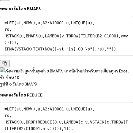
ทดลองรันโดย BMAPλ
=
LET
(
st
,
NOW
(
)
,
a
,
A2
:
A10001
,
u
,
UNIQUE
(
a
)
,
rs
,
HSTACK
(
u
,
BMAPλ
(
u
,
LAMBDA
(
v
,
TOROW
(
FILTER
(
B2
:
C10001
,
a
=
v
)
)
)
)
)
,
IFNA
(
VSTACK
(
TEXT
(
NOW
(
)
-
st
,
"[s].00 \s"
)
,
rs
)
,
""
)
)
รูปที่ 6
รันโดย BMAPλ
ทดลองรันโดย REDUCE
=
LET
(
st
,
NOW
(
)
,
a
,
A2
:
A10001
,
u
,
UNIQUE
(
a
)
,
rs
,
HSTACK
(
u
,
DROP
(
REDUCE
(
0
,
u
,
LAMBDA
(
c
,
v
,
VSTACK
(
c
,
TOROW
(
F
ILTER
(
B2
:
C10001
,
a
=
v
)
)
)
)
)
,
1
)
)
,