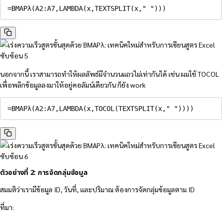
=
BMAPλ
(
A2
:
A7
,
LAMBDA
(
x
,
TEXTSPLIT
(
x
,
" "
)
)
)
นอกจากนี้ เราสามารถทำให้ผลลัพธ์มีจำนวนแถวไม่เท่ากันได้ เช่น ผมใช้ TOCOL
เพื่อพลิกข้อมูลลงมาให้อยู่คอลัมน์เดียวกัน ก็ยัง work
=BMAPλ(A2:A7,LAMBDA(x,TOCOL(TEXTSPLIT(x," "))))
ตัวอย่างที่ 2: การจัดกลุ่มข้อมูล
สมมติว่าเรามีข้อมูล ID, วันที่, และปริมาณ ต้องการจัดกลุ่มข้อมูลตาม ID
ที่มา: