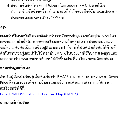
2
ทำลายขีดจำกัด
: Excel Wizard ได้แนะนำว่า BMAPλ ช่วยให้เรา
สามารถข้ามข้อจำกัดเรื่องจำนวนรอบที่จำกัดของฟังก์ชัน recursive จาก
4000
ประมาณ 4000 รอบ เป็น 2
รอบ
สรุป
BMAPλ เป็นเทคนิคที่ทรงพลังสำหรับการจัดการข้อมูลขนาดใหญ่ใน Excel โดย
เฉพาะอย่างยิ่งเมื่อต้องการความเร็วและความยืดหยุ่นในการประมวลผล แม้ว่า
จะมีความซับซ้อนในการเขียนสูตรมากกว่าฟังก์ชันทั่วไป แต่ประโยชน์ที่ได้รับคุ้ม
ค่ากับการเรียนรู้และนำไปใช้ ลองนำ BMAPλ ไปประยุกต์ใช้กับงานของคุณ และ
คุณจะพบว่า Excel สามารถทำงานได้เร็วขึ้นอย่างที่คุณไม่เคยคาดคิดมาก่อน!
แหล่งข้อมูลเพิ่มเติม
สำหรับผู้ที่สนใจเรียนรู้เพิ่มเติมเกี่ยวกับ BMAPλ สามารถอ่านบทความของ Owen
Price ที่จะเล่าประวัติความเป็นมา และอธิบายขั้นตอนการสร้างฟังก์ชันอย่าง
ละเอียดกว่าได้ที่:
Excel LAMBDA Spotlight: Bisected Map (BMAPλ)
บทความที่เกี่ยวข้อง