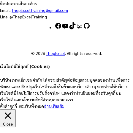
ติดต่ออบรมในองค์กร
Email:
ThepExcelTraining@gmail.com
Line: @ThepExcelTraining
F
Y
T
M
G
a
o
i
a
i
c
u
k
i
t
e
T
T
l
H
b
u
o
u
© 2026
ThepExcel
. All rights reserved.
o
b
k
b
o
e
เว็บไซต์นี้ใช้คุกกี้ (Cookies)
k
บริษัท เทพเอ็กเซล จำกัด ให้ความสำคัญต่อข้อมูลส่วนบุคคลของท่าน เพื่อการ
พัฒนาและปรับปรุงเว็บไซต์รวมถึงสินค้าและบริการต่างๆ หากท่านใช้บริการ
เว็บไซต์นี้ โดยไม่มีการปรับตั้งค่าใดๆ แสดงว่าท่านยินยอมที่จะรับคุกกี้บน
เว็บไซต์ และนโยบายสิทธิส่วนบุคคลของเรา
ตั้งค่าคุกกี้
ยอมรับทั้งหมด
อ่านเพิ่มเติม
Close