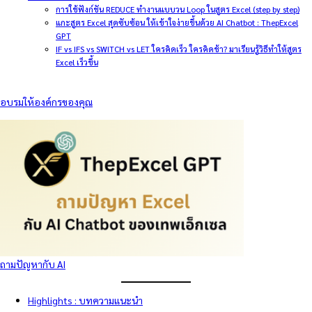
การใช้ฟังก์ชัน REDUCE ทำงานแบบวน Loop ในสูตร Excel (step by step)
แกะสูตร Excel สุดซับซ้อน ให้เข้าใจง่ายขึ้นด้วย AI Chatbot : ThepExcel
GPT
IF vs IFS vs SWITCH vs LET ใครคิดเร็ว ใครคิดช้า? มาเรียนรู้วิธีทำให้สูตร
Excel เร็วขึ้น
อบรมให้องค์กรของคุณ
ถามปัญหากับ AI
Highlights : บทความแนะนำ