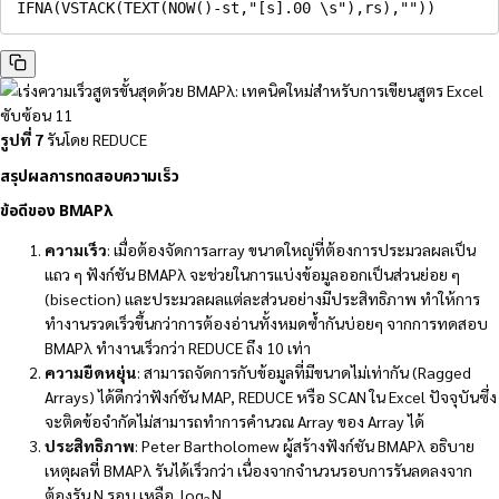
IFNA
(
VSTACK
(
TEXT
(
NOW
(
)
-
st
,
"[s].00 \s"
)
,
rs
)
,
""
)
)
รูปที่ 7
รันโดย REDUCE
สรุปผลการทดสอบความเร็ว
ข้อดีของ BMAPλ
ความเร็ว
: เมื่อต้องจัดการarray ขนาดใหญ่ที่ต้องการประมวลผลเป็น
แถว ๆ ฟังก์ชัน BMAPλ จะช่วยในการแบ่งข้อมูลออกเป็นส่วนย่อย ๆ
(bisection) และประมวลผลแต่ละส่วนอย่างมีประสิทธิภาพ ทำให้การ
ทำงานรวดเร็วขึ้นกว่าการต้องอ่านทั้งหมดซ้ำกันบ่อยๆ จากการทดสอบ
BMAPλ ทำงานเร็วกว่า REDUCE ถึง 10 เท่า
ความยืดหยุ่น
: สามารถจัดการกับข้อมูลที่มีขนาดไม่เท่ากัน (Ragged
Arrays) ได้ดีกว่าฟังก์ชัน MAP, REDUCE หรือ SCAN ใน Excel ปัจจุบันซึ่ง
จะติดข้อจำกัดไม่สามารถทำการคำนวณ Array ของ Array ได้
ประสิทธิภาพ
: Peter Bartholomew ผู้สร้างฟังก์ชัน BMAPλ อธิบาย
เหตุผลที่ BMAPλ รันได้เร็วกว่า เนื่องจากจำนวนรอบการรันลดลงจาก
ต้องรัน N รอบ เหลือ
log
N