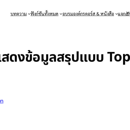
บทความ
ฟังก์ชันทั้งหมด
อบรมองค์กร
คอร์ส & หนังสือ
แจก
 แสดงข้อมูลสรุปแบบ To
pn