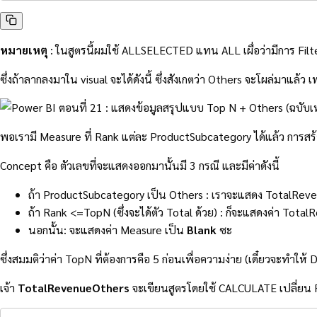
หมายเหตุ
: ในสูตรนี้ผมใช้ ALLSELECTED แทน ALL เผื่อว่ามีการ Filte
ซึ่งถ้าลากลงมาใน visual จะได้ดังนี้ ซึ่งสังเกตว่า Others จะโผล่มาแล
พอเรามี Measure ที่ Rank แต่ละ ProductSubcategory ได้แล้ว การสร้า
Concept คือ ตัวเลขที่จะแสดงออกมานั้นมี 3 กรณี และมีค่าดังนี้
ถ้า ProductSubcategory เป็น Others : เราจะแสดง TotalRevenue
ถ้า Rank <=TopN (ซึ่งจะได้ตัว Total ด้วย) : ก็จะแสดงค่า To
นอกนั้น: จะแสดงค่า Measure เป็น
Blank
ซะ
ซึ่งสมมติว่าค่า TopN ที่ต้องการคือ 5 ก่อนเพื่อความง่าย (เดี๋ยวจะทำให
เจ้า
TotalRevenueOthers
จะเขียนสูตรโดยใช้ CALCULATE เปลี่ยน Fil