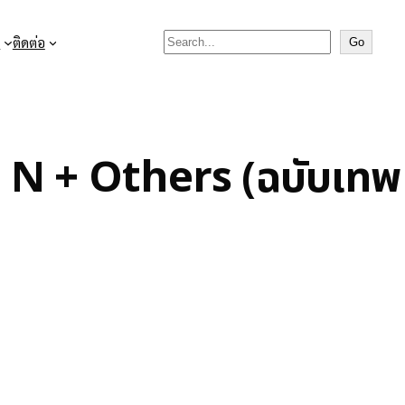
Search

ติดต่อ
Go
p N + Others (ฉบับเทพ