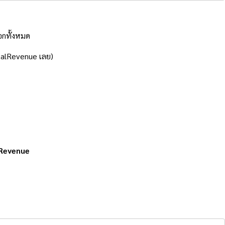
อกทั้งหมด
otalRevenue เลย)
Revenue