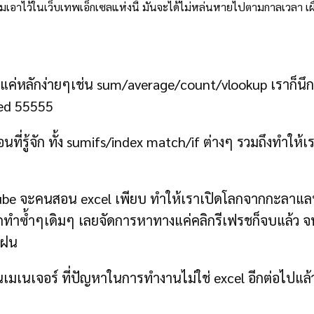
เอาไว้ในเว็บเทพเอ็กเซลแห่งนี้ มันจะได้ไม่หล่นหายไปตามกาลเวลา เผ
่หลักง่ายๆเช่น sum/average/count/vlookup เราก็นึกว่าม
nced 55555
ที่รู้จัก ทั้ง sumifs/index match/if ต่างๆ รวมถึงทำให้
ube จะคนสอน excel เพียบ ทำให้เราเปิดโลกจากกะลาแลนด์ม
กทำซ้ำๆเดิมๆ เลยจัดการหาทางแค่คลิกรีเฟรชก็จบแล้ว จนตอน
ึกฝน
นเมเนเจอร์ ที่ปัญหาในการทำงานไม่ใช่ excel อีกต่อไปแล้