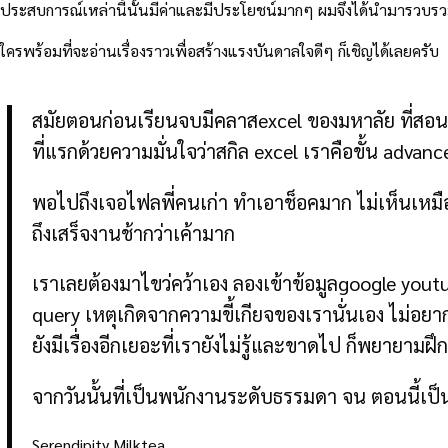
ประสบการณ์เหล่านี้นั้นมีค่าและมีประโยชน์มากๆ ผมจึงได้นำมารวบรวม
ใครพร้อมที่จะอ่านเรื่องราวเพื่อสร้างแรงบันดาลใจดีๆ ก็เชิญได้เลยครับ
สมัยตอนก่อนเรียนจบมีคลาสexcel ของมหาลัย ที่สอนแค
ที่แรกด้วยความมั่นใจว่าสกิล excel เราคือขั้น adva
พอไปถึงเจอไฟลพี่คนเก่า ทำเอาช็อคมาก ไม่เห็นเหมือน
ถึงเสร็จงานช้ากว่าเค้ามาก
เราเลยต้องมาไขว่คว้าเอง ลองเข้าข้อมูลgoogle yout
query เหตุเกิดจากความขี้เกียจของเรานั่นเอง ไม่อยา
ยังมีเรื่องอีกเยอะที่เรายังไม่รู้และขาดไป ก็พยายามฝ
จากวันนั้นที่เป็นพนักงานระดับธรรมดา จน ตอนนี้เป็
Serendipity Milktea