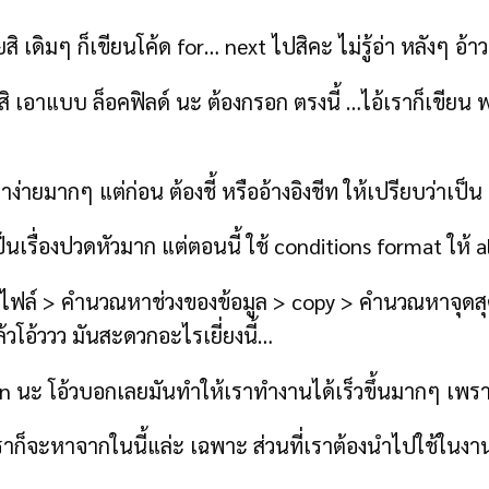
ิ เดิมๆ ก็เขียนโค้ด for… next ไปสิคะ ไม่รู้อ่า หลังๆ อ้า
เอาแบบ ล็อคฟิลด์ นะ ต้องกรอก ตรงนี้ …ไอ้เราก็เขียน ฟอร์ม
ง่ายมากๆ แต่ก่อน ต้องชี้ หรืออ้างอิงชีท ให้เปรียบว่าเป็น 
็นเรื่องปวดหัวมาก แต่ตอนนี้ ใช้ conditions format ให้ al
ดไฟล์ > คำนวณหาช่วงของข้อมูล > copy > คำนวณหาจุดสุ
้วโอ้ววว มันสะดวกอะไรเยี่ยงนี้…
n นะ โอ้วบอกเลยมันทำให้เราทำงานได้เร็วขึ้นมากๆ เพราะ
ราก็จะหาจากในนี้แล่ะ เฉพาะ ส่วนที่เราต้องนำไปใช้ในงาน