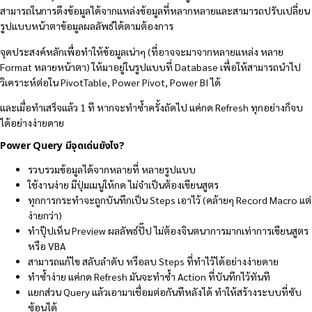
สามารถในการดึงข้อมูลได้จากแหล่งข้อมูลที่หลากหลายและสามารถปรับเปลี่ยน
รูปแบบหน้าตาข้อมูลผลลัพธ์ได้ตามต้องการ
จุดประสงค์หลักเพื่อทำให้ข้อมูลเน่าๆ (ที่อาจจะมาจากหลายแหล่ง หลาย
Format หลายหน้าตา) ให้มาอยู่ในรูปแบบที่ Database เพื่อให้สามารถนำไป
วิเคราะห์ต่อใน PivotTable, Power Pivot, Power BI ได้
และเมื่อทำเสร็จแล้ว 1 ที หากจะทำซ้ำครั้งถัดไป แค่กด Refresh ทุกอย่างก็จบ
ได้อย่างง่ายดาย
Power Query มีจุดเด่นยังไง?
รวบรวมข้อมูลได้จากหลายที่ หลายรูปแบบ
ใช้งานง่าย มีปุ่มเมนูให้กด ไม่จำเป็นต้องเขียนสูตร
ทุกการกระทำจะถูกบันทึกเป็น Steps เอาไว้ (คล้ายๆ Record Macro แต่
ง่ายกว่า)
ทำปุ๊ปเห็น Preview ผลลัพธ์ปั๊ป ไม่ต้องจินตนาการมากเท่าการเขียนสูตร
หรือ VBA
สามารถแก้ไข สลับลำดับ หรือลบ Steps ที่ทำไว้ได้อย่างง่ายดาย
ทำซ้ำง่าย แค่กด Refresh มันจะทำซ้ำ Action ที่บันทึกไว้ทันที
แยกส่วน Query แล้วเอามาเชื่อมต่อกันทีหลังได้ ทำให้สร้างระบบที่ซับ
ซ้อนได้