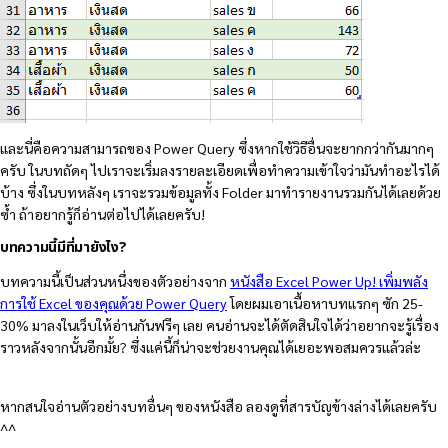
และนี่คือความสามารถของ Power Query ซึ่งหากใช้วิธีอื่นจะยากกว่ากันมากๆ
ครับ ในบทถัดๆ ไปเราจะเริ่มลงรายละเอียดเพื่อทำความเข้าใจว่ามันทำอะไรได้
บ้าง ซึ่งในบทหลังๆ เราจะรวมข้อมูลทั้ง Folder มาทำรายงานรวมกันได้เลยด้วย
ซ้ำ ถ้าอยากรู้ก็อ่านต่อไปได้เลยครับ!
บทความนี้มีที่มายังไง?
บทความนี้เป็นส่วนหนึ่งของตัวอย่างจาก
หนังสือ Excel Power Up! เพิ่มพลัง
การใช้ Excel ของคุณด้วย Power Query
โดยผมเอาเนื้อหาบทแรกๆ ซัก 25-
30% มาลงในเว็บให้อ่านกันฟรีๆ เลย คนอ่านจะได้ตัดสินใจได้ว่าอยากจะรู้เรื่อง
ราวหลังจากนั้นอีกมั้ย? ซึ่งแค่นี้ก็น่าจะช่วยงานคุณได้เยอะพอสมควรแล้วล่ะ
หากสนใจอ่านตัวอย่างบทอื่นๆ ของหนังสือ ลองดูที่สารบัญข้างล่างได้เลยครับ
^^