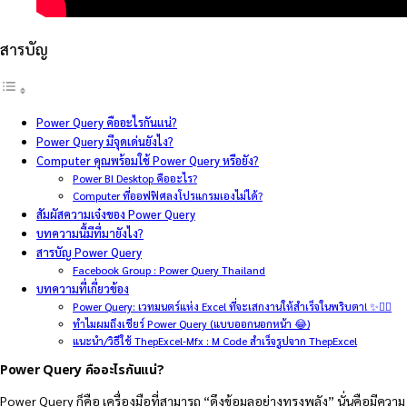
สารบัญ
Power Query คืออะไรกันแน่?
Power Query มีจุดเด่นยังไง?
Computer คุณพร้อมใช้ Power Query หรือยัง?
Power BI Desktop คืออะไร?
Computer ที่ออฟฟิศลงโปรแกรมเองไม่ได้?
สัมผัสความเจ๋งของ Power Query
บทความนี้มีที่มายังไง?
สารบัญ Power Query
Facebook Group : Power Query Thailand
บทความที่เกี่ยวข้อง
Power Query: เวทมนตร์แห่ง Excel ที่จะเสกงานให้สำเร็จในพริบตา! ✨🧙‍♂️
ทำไมผมถึงเชียร์ Power Query (แบบออกนอกหน้า 😂)
แนะนำ/วิธีใช้ ThepExcel-Mfx : M Code สำเร็จรูปจาก ThepExcel
Power Query คืออะไรกันแน่?
Power Query ก็คือ เครื่องมือที่สามารถ “ดึงข้อมูลอย่างทรงพลัง” นั่นคือมีความ