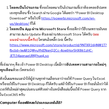
โหลดเป็นโปรแกรม
ซึ่งจะโหลดมาเป็นโปรแกรมที่เราต้องคอยอัปเดท
เองทุกเดือน ซึ่ง Search ผ่าน Google ได้เลยว่า “Power BI Desktop
Download” หรือไปที่
https://powerbi.microsoft.com/en-
us/desktop/
ก็ได้
โหลดเป็น App ผ่าน Microsoft Store
ซึ่งจะดีกว่าวิธีบนเพราะมันจะ
สามารถ Auto Update ตัวเองผ่าน Microsoft Store ได้ครับ
(ผม
แนะนำแบบนี้ครับ)
ใครสนใจคลิ๊ก link นี้ครับ
https://www.microsoft.com/store/productId/9NTXR16HNW1T?
fbclid=IwAR1QWyuYhlENqnQ2Cc-4owlHor5HX861zHC-
JETl34aqnaeURfjFhupjLso
ที่เจ๋งมากๆ คือ เจ้า Power BI Desktop เนี่ยมีการ
อัปเดทความสามารถใหม่ๆ
ทุกเดือน
ด้วย (โคตรเจ๋ง!)
ดังนั้นผมขอแนะนำให้ผู้อ่านทุกท่านเลือกเอาว่าจะใช้ Power Query ใน Excel
หรือจะใช้ใน Power BI Desktop ก็ได้ครับ แต่ถ้าใช้ใน Power BI ก็จะมั่นใจว่าได้
เวอร์ชันใหม่ล่าสุดแน่นอน แต่ตัวอย่างในหนังสือเล่มนี้จะใช้ Power Query จาก
ใน Excel365 ครับ
Computer ที่ออฟฟิศลงโปรแกรมเองไม่ได้?