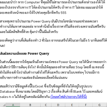
ผมแนะนำว่า หาก Computer ที่คุณใช้ไม่สามารถลงโปรแกรมดังกล่าวเองได้ ให้
ลองไปเจรจากับทาง IT ให้ลงโปรแกรมให้ครับ ถ้าทาง IT ไม่ยอม ผมแนะนำให้
ลองขอหัวหน้าของเราให้ไปช่วยคุยอีกทีครับ 555
สาเหตุเพราะโปรแกรม Power Query มันมีประโยชน์มากและช่วยลดเวลา
ทำงานได้มหาศาลเลยล่ะ หากคำนึงถึงเรื่องราคาก็ไม่ต้องห่วงเพราะมันฟรีครับ
และไม่ผิดลิขสิทธิ์ด้วย คุ้มกว่านี้ไม่มีแล้วครับ
ลองคิดดูว่างานที่เดิมต้องทำ 2 ชั่วโมง อาจจะเสร็จได้ในเวลาไม่ถึง 5 นาทีเลยก็ได้
นะ!
สัมผัสความเจ๋งของ Power Query
ในส่วนนี้ผมอยากให้คุณเห็นถึงความเจ๋งของ Power Query จะได้นึกภาพออกว่า
มันดีกว่าวิธีการเดิมๆ ยังไง? ดังนั้นให้คุณลองทำตามทีละ Step โดยที่ ณ ตอนนี้
ยังไม่ต้องเข้าใจว่ามันทำงานยังไงก็ได้นะครับ เพราะในบทต่อๆ ไปจะมีการ
อธิบายการทำงานแต่ละอันโดยละเอียดให้แน่นอน
สมมติว่าเรามีข้อมูลดังนี้ใน Excel ซึ่งเป็นข้อมูลที่ยังไม่ได้อยู่ในรูปแบบ
Database ที่เหมาะสม โดยมีปัญหา 2 เรื่องคือ สินค้าที่ Blank ไว้ และคอลัมน์
sales ก-ง ไม่ได้อยู่ในคอลัมน์เดียวกัน
(โหลดไฟล์ประกอบได้ที่นี่)