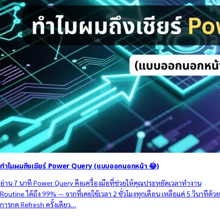
ทำไมผมถึงเชียร์ Power Query (แบบออกนอกหน้า 😂)
อ่าน 7 นาที Power Query คือเครื่องมือที่ช่วยให้คุณประหยัดเวลาทำงาน
Routine ได้ถึง 99% — จากที่เคยใช้เวลา 2 ชั่วโมงทุกเดือน เหลือแค่ 5 วินาทีด้วย
การกด Refresh ครั้งเดียว…