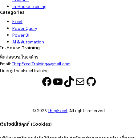
In-House Training
Categories
Excel
Power Query
Power BI
AI & Automation
In-House Training
ติดต่ออบรมในองค์กร
Email:
ThepExcelTraining@gmail.com
Line: @ThepExcelTraining
Facebook
YouTube
TikTok
Mail
GitHub
© 2026
ThepExcel
. All rights reserved.
เว็บไซต์นี้ใช้คุกกี้ (Cookies)