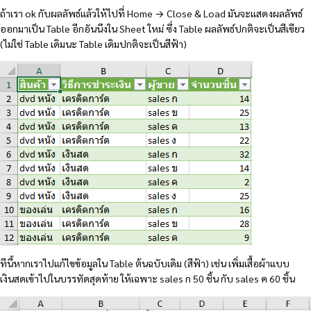
ถ้าเรา ok กับผลลัพธ์แล้วให้ไปที่ Home → Close & Load มันจะแสดงผลลัพธ์
ออกมาเป็น Table อีกอันนึงใน Sheet ใหม่ ซึ่ง Table ผลลัพธ์ปกติจะเป็นสีเขียว
(ไม่ใช่ Table เดิมนะ Table เดิมปกติจะเป็นสีฟ้า)
ทีนี้หากเราไปแก้ไขข้อมูลใน Table ต้นฉบับเดิม (สีฟ้า) เช่น เพิ่มเสื้อผ้าแบบ
เงินสดเข้าไปในบรรทัดสุดท้าย ให้เฉพาะ sales ก 50 ชิ้น กับ sales ค 60 ชิ้น