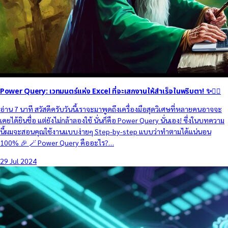
Power Query: เวทมนตร์แห่ง Excel ที่จะเสกงานให้สำเร็จในพริบตา! ✨🧙‍♂️
อ่าน 7 นาที สวัสดีครับวันนี้เราจะมาพูดถึงเครื่องมือสุดวิเศษที่หลายคนอาจจะ
เคยได้ยินชื่อ แต่ยังไม่กล้าลองใช้ นั่นก็คือ Power Query นั่นเอง! ซึ่งในบทความ
นี้ผมจะสอนคุณใช้งานแบบง่ายๆ Step-by-step แบบว่าทำตามได้แน่นอน
100% 🎉 🪄 Power Query คืออะไร?…
29 Jul 2024