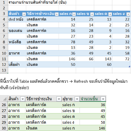
ทีนี้เราไปที่ Table ผลลัพธ์แล้วกดคลิ๊กขวา → Refresh จะเห็นว่ามีข้อมูลใหม่มา
ทันที (เจ๋งป่ะล่ะ!)