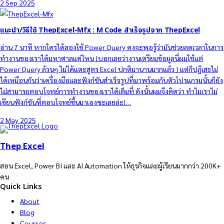
2 Sep 2025
แนะนำ/วิธีใช้ ThepExcel-Mfx : M Code สำเร็จรูปจาก ThepExcel
อ่าน 7 นาที หากใครได้ลองใช้ Power Query คงจะพอรู้ว่ามันช่วยลดเวลาในการ
ทำงานของเราได้มหาศาลแค่ไหน (บอกเลยว่างานเตรียมข้อมูลนี่ผมใช้แต่
Power Query ล้วนๆ ไม่ได้แตะสูตร Excel ปกติมานานมากแล้ว ) แต่ก็ปฏิเสธไม่
ได้เหมือนกันว่าเครื่องมือและฟังก์ชันสำเร็จรูปที่มาพร้อมกับตัวโปรแกรมนั้นก็ยัง
ไม่สามารถตอบโจทย์การทำงานของเราได้เต็มที่ ดังนั้นผมจึงคิดว่า ทำไมเราไม่
เขียนฟังก์ชันที่ตอบโจทย์ขึ้นมาเองซะเลยล่ะ!…
2 May 2025
Thep Excel
สอน Excel, Power BI และ AI Automation ให้ธุรกิจและผู้เรียนมากกว่า 200K+
คน
Quick Links
About
Blog
Courses