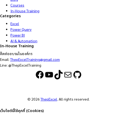
Courses
In-House Training
Categories
Excel
Power Query
Power BI
AI & Automation
In-House Training
ติดต่ออบรมในองค์กร
Email:
ThepExcelTraining@gmail.com
Line: @ThepExcelTraining
Facebook
YouTube
TikTok
Mail
GitHub
© 2026
ThepExcel
. All rights reserved.
เว็บไซต์นี้ใช้คุกกี้ (Cookies)