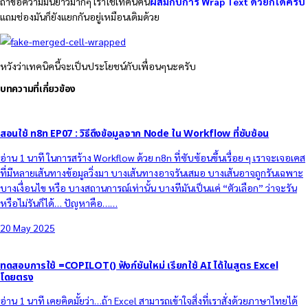
ถ้าข้อความมันยาวมากๆ เราใช้เทคนิคนี้
ผสมกับการ Wrap Text ด้วยก็ได้ครับ
แถมช่องมันก็ยังแยกกันอยู่เหมือนเดิมด้วย
หวังว่าเทคนิคนี้จะเป็นประโยชน์กับเพื่อนๆนะครับ
บทความที่เกี่ยวข้อง
สอนใช้ n8n EP07 : วิธีดึงข้อมูลจาก Node ใน Workflow ที่ซับซ้อน
อ่าน 1 นาที ในการสร้าง Workflow ด้วย n8n ที่ซับซ้อนขึ้นเรื่อย ๆ เราจะเจอเคส
ที่มีหลายเส้นทางข้อมูลวิ่งมา บางเส้นทางอาจรันเสมอ บางเส้นอาจถูกรันเฉพาะ
บางเงื่อนไข หรือ บางสถานการณ์เท่านั้น บางทีมันเป็นแค่ “ตัวเลือก” ว่าจะรัน
หรือไม่รันก็ได้… ปัญหาคือ……
20 May 2025
ทดสอบการใช้ =COPILOT() ฟังก์ชันใหม่ เรียกใช้ AI ได้ในสูตร Excel
โดยตรง
อ่าน 1 นาที เคยคิดมั้ยว่า…ถ้า Excel สามารถเข้าใจสิ่งที่เราสั่งด้วยภาษาไทยได้