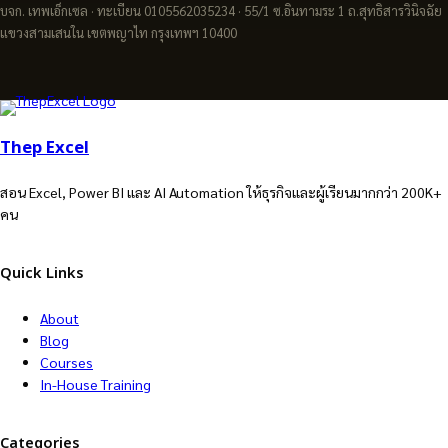
บจก. เทพเอ็กเซล · ทะเบียน 0105562035234 · 55/1 ซ.อินทามระ 1 ถ.สุทธิสารวินิจฉัย
แขวงสามเสนใน เขตพญาไท กรุงเทพฯ 10400
Thep Excel
สอน Excel, Power BI และ AI Automation ให้ธุรกิจและผู้เรียนมากกว่า 200K+
คน
Quick Links
About
Blog
Courses
In-House Training
Categories