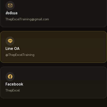
ส่งอีเมล
ThepExcelTraining@gmail.com
Line OA
@ThepExcelTraining
Facebook
ThepExcel