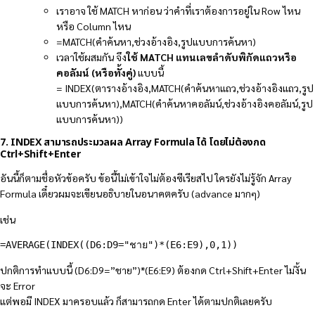
เราอาจ ใช้ MATCH หาก่อน ว่าคำที่เราต้องการอยู่ใน Row ไหน
หรือ Column ไหน
=MATCH(คำค้นหา,ช่วงอ้างอิง,รูปแบบการค้นหา)
เวลาใช้ผสมกัน จึง
ใช้ MATCH แทนเลขลำดับพิกัดแถวหรือ
คอลัมน์ (หรือทั้งคู่)
แบบนี้
= INDEX(ตารางอ้างอิง,MATCH(คำค้นหาแถว,ช่วงอ้างอิงแถว,รูป
แบบการค้นหา),MATCH(คำค้นหาคอลัมน์,ช่วงอ้างอิงคอลัมน์,รูป
แบบการค้นหา))
7. INDEX สามารถประมวลผล Array Formula ได้ โดยไม่ต้องกด
Ctrl+Shift+Enter
อันนี้ก็ตามชื่อหัวข้อครับ ข้อนี้ไม่เข้าใจไม่ต้องซีเรียสไป ใครยังไม่รู้จัก Array
Formula เดี๋ยวผมจะเขียนอธิบายในอนาคตครับ (advance มากๆ)
เช่น
=AVERAGE(INDEX((D6:D9="ชาย")*(E6:E9),0,1))
ปกติการทำแบบนี้ (D6:D9=”ชาย”)*(E6:E9) ต้องกด Ctrl+Shift+Enter ไม่งั้น
จะ Error
แต่พอมี INDEX มาครอบแล้ว ก็สามารถกด Enter ได้ตามปกติเลยครับ