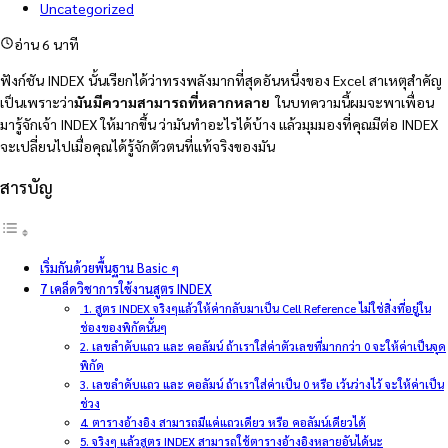
Uncategorized
อ่าน 6 นาที
ฟังก์ชัน INDEX นั้นเรียกได้ว่าทรงพลังมากที่สุดอันหนึ่งของ Excel สาเหตุสำคัญ
เป็นเพราะว่า
มันมีความสามารถที่หลากหลาย
ในบทความนี้ผมจะพาเพื่อน
มารู้จักเจ้า INDEX ให้มากขึ้น ว่ามันทำอะไรได้บ้าง แล้วมุมมองที่คุณมีต่อ INDEX
จะเปลี่ยนไปเมื่อคุณได้รู้จักตัวตนที่แท้จริงของมัน
สารบัญ
เริ่มกันด้วยพื้นฐาน Basic ๆ
7 เคล็ดวิชาการใช้งานสูตร INDEX
1. สูตร INDEX จริงๆแล้วให้ค่ากลับมาเป็น Cell Reference ไม่ใช่สิ่งที่อยู่ใน
ช่องของพิกัดนั้นๆ
2. เลขลำดับแถว และ คอลัมน์ ถ้าเราใส่ค่าตัวเลขที่มากกว่า 0 จะให้ค่าเป็นจุด
พิกัด
3. เลขลำดับแถว และ คอลัมน์ ถ้าเราใส่ค่าเป็น 0 หรือ เว้นว่างไว้ จะให้ค่าเป็น
ช่วง
4. ตารางอ้างอิง สามารถมีแค่แถวเดียว หรือ คอลัมน์เดียวได้
5. จริงๆ แล้วสูตร INDEX สามารถใช้ตารางอ้างอิงหลายอันได้นะ