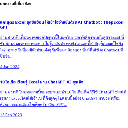
บทความที่เกี่ยวข้อง
แกะสูตร Excel สุดซับซ้อน ให้เข้าใจง่ายขึ้นด้วย AI Chatbot : ThepExcel
GPT
อ่าน 6 นาที เพื่อนๆ เคยเจอปัญหานี้ไหมครับ? เวลาที่ต้องพบกับสูตร Excel ที่
ซับซ้อนจนแทบจะหลงทาง ไม่รู้ว่ามันทำงานยังไง และที่สำคัญคือจะแก้ไขยัง
ไง? เอาล่ะ วันนี้ผมมีตัวช่วยเจ๋งๆ ที่เพื่อนๆ ต้องลอง นั่นก็คือใช้ AI Chatbot ที่
ชื่อว่า…
4 Jun 2024
10 ไอเดีย เรียนรู้ Excel ผ่าน ChatGPT AI สุดเจ๋ง
อ่าน 6 นาที ในบทความนี้ผมจะมาแนะนำ 10 ไอเดียเด็ด วิธีใช้ ChatGPT ช่วยให้
เราเก่ง Excel โดยใช้เจ้า AI ที่ดังสุดๆ ในตอนนี้อย่าง ChatGPT มาช่วย พร้อม
ตัวอย่างของแต่ละไอเดียครับ ChatGPT…
13 Feb 2023