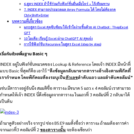
6.สูตร INDEX ถ้าใช้ร่วมกับฟังก์ชั่นอื่นเมื่อไหร่ = ไร้เทียมทาน
7. INDEX สามารถประมวลผล Array Formula ได้ โดยไม่ต้องกด
Ctrl+Shift+Enter
บทความที่เกี่ยวข้อง
แกะสูตร Excel สุดซับซ้อน ให้เข้าใจง่ายขึ้นด้วย AI Chatbot : ThepExcel
GPT
10 ไอเดีย เรียนรู้ Excel ผ่าน ChatGPT AI สุดเจ๋ง
การใช้ฟังก์ชัน Recursive ในสูตร Excel (step by step)
เริ่มกันด้วยพื้นฐาน Basic ๆ
INDEX อยู่ในฟังก์ชั่นหมวดของ Lookup & Reference โดย
เจ้า INDEX มีหน้าที่
แบบ Basic ที่สุดก็คือ เอาไว้ “
ดึงข้อมูลกลับมาจากตารางอ้างอิงตามพิกัดที่
เรากำหนด โดยพิกัดจะต้องระบุเป็น
ตัวเลข
ลำดับแถว และลำดับคอลัมน์”
เช่น มีตารางอยู่อันนึง สมมติชื่อ ตารางa มีขนาด 5 แถว x 4 คอลัมน์ เราสามารถ
กำหนดให้เจ้า INDEX นี่ดึงข้อมูลจากตารางa ในแถวที่ 3 คอลัมน์ที่ 2 กลับมาได้
เป็นต้น
ถ้ามาดูตัวอย่างจริง จากรูป ช่อง B5:E9 ผมตั้งชื่อว่า ตารางa ถ้าผมต้องการค่า
จากแถวที่3 คอลัมน์ที่ 2
ของตารางนั้น
จะต้องเขียนว่า