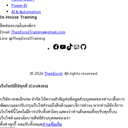
Power BI
AI & Automation
In-House Training
ติดต่ออบรมในองค์กร
Email:
ThepExcelTraining@gmail.com
Line: @ThepExcelTraining
F
Y
T
M
G
a
o
i
a
i
c
u
k
i
t
e
T
T
l
H
b
u
o
u
© 2026
ThepExcel
. All rights reserved.
o
b
k
b
o
e
เว็บไซต์นี้ใช้คุกกี้ (Cookies)
k
บริษัท เทพเอ็กเซล จำกัด ให้ความสำคัญต่อข้อมูลส่วนบุคคลของท่าน เพื่อการ
พัฒนาและปรับปรุงเว็บไซต์รวมถึงสินค้าและบริการต่างๆ หากท่านใช้บริการ
เว็บไซต์นี้ โดยไม่มีการปรับตั้งค่าใดๆ แสดงว่าท่านยินยอมที่จะรับคุกกี้บน
เว็บไซต์ และนโยบายสิทธิส่วนบุคคลของเรา
ตั้งค่าคุกกี้
ยอมรับทั้งหมด
อ่านเพิ่มเติม