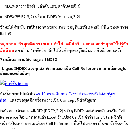
= INDEX(ตารางอ้างอิง, ลำดับแถว, ลำดับคอลัมน์)
= INDEX(B5:E9,3,2) หรือ = INDEX(ตารางa,3,2)
ซึ่งจะได้ค่ากลับมาเป็น Tony Stark (เพราะอยู่ที่แถวที่ 3 คอลัมน์ที่ 2 ของตาราง
B5:E9)
หยุดก่อน! ถ้าคุณคิดว่า INDEX ทำได้แค่นี้ล่ะก็…ผมจะบอกว่าคุณยังไม่รู้จัก
มันดีพอ
ลองอ่าน 7 เคล็ดวิชาต่อไปนี้ แล้วคุณจะรู้จักมันมากขึ้นอีกเยอะครับ!
7 เคล็ดวิชาการใช้งานสูตร INDEX
1. สูตร INDEX จริงๆแล้วให้ค่ากลับมาเป็น Cell Reference ไม่ใช่สิ่งที่อยู่ใน
ช่องของพิกัดนั้นๆ
อันนี้เคยพูดไปแล้วใน
แฉ 10 ความลับของ Excel ที่คุณอาจยังไม่เคยรู้มา
ก่อน!
แต่จะขอพูดอีกครั้ง เพราะเป็น Concept ที่สำคัญมาก
ในตัวอย่างข้างบน =INDEX(B5:E9,3,2) จริงๆ INDEX จะให้ค่ากลับมาเป็น Cell
Reference คือ C7 ก่อน แล้ว Excel จึงแปลง C7 เป็นคำว่า Tony Stark อีกที
หนึ่ง (เป็นเพราะว่าไม่ได้เอา Cell Reference ที่ได้ไปทำอย่างอื่นต่อ จึงคืนค่าใน