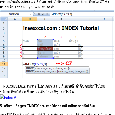
เพราะมีคอลัมน์เดียว เลข 3 ก็หมายถึงลำดับแถวไปโดยปริยาย ก็จะได้ C7 ซึ่ง
แปลงเป็นคำว่า Tony Stark เหมือนกัน
=INDEX(ฺB8:E8,2) เพราะมีแถวเดียว เลข 2 ก็หมายถึงลำดับคอลัมน์ไปโดย
ปริยาย ก็จะได้ C8 ซึ่งแปลงเป็นคำว่า ชิซูกะ เป็นต้น
5. จริงๆ แล้วสูตร INDEX สามารถใช้ตารางอ้างอิงหลายอันได้นะ
สูตร INDEX จริงๆ แล้วเขียนได้ 2 แบบ ซึ่งแบบแรก ผมได้พูดไปข้างบนแล้ว แบบ