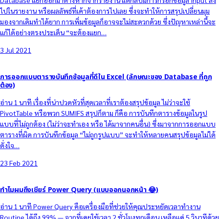
ไปในรายงาน หรือผลลัพธ์ที่เค้าต้องการไปเลย ซึ่งจะทำให้การสรุปเปลี่ยนมุม
มองจากเดิมทำได้ยาก การเพิ่มข้อมูลก็อาจจะไม่สะดวกด้วย ซึ่งปัญหาเหล่านี้จะ
แก้ได้อย่างตรงประเด็น “จะต้องแยก…
3 Jul 2021
การออกแบบตารางบันทึกข้อมูลที่ดีใน Excel (ลักษณะของ Database ที่ถูก
ต้อง)
อ่าน 1 นาที เรื่องที่น่าปวดหัวที่สุดเวลาที่เราต้องสรุปข้อมูล ไม่ว่าจะใช้
PivotTable หรือพวก SUMIFS สรุปก็ตาม ก็คือ การบันทึกตารางข้อมูลในรูป
แบบที่ไม่ถูกต้อง (ไม่ว่าจะทำเอง หรือ ได้มาจากคนอื่น) ซึ่งมาจากการออกแบบ
ตารางที่ผิด การบันทึกข้อมูล “ไม่ถูกรูปแบบ” จะทำให้หลายคนสรุปข้อมูลไม่ได้
ดั่งใจ…
23 Feb 2021
ทำไมผมถึงเชียร์ Power Query (แบบออกนอกหน้า 😂)
อ่าน 1 นาที Power Query คือเครื่องมือที่ช่วยให้คุณประหยัดเวลาทำงาน
Routine ได้ถึง 99% — จากที่เคยใช้เวลา 2 ชั่วโมงทุกเดือน เหลือแค่ 5 วินาทีด้วย