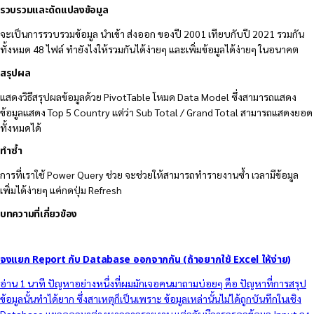
รวบรวมและดัดแปลงข้อมูล
จะเป็นการรวบรวมข้อมูล นำเข้า ส่งออก ของปี 2001 เทียบกับปี 2021 รวมกัน
ทั้งหมด 48 ไฟล์ ทำยังไงให้รวมกันได้ง่ายๆ และเพิ่มข้อมูลได้ง่ายๆ ในอนาคต
สรุปผล
แสดงวิธีสรุปผลข้อมูลด้วย PivotTable โหมด Data Model ซึ่งสามารถแสดง
ข้อมูลแสดง Top 5 Country แต่ว่า Sub Total / Grand Total สามารถแสดงยอด
ทั้งหมดได้
ทำซ้ำ
การที่เราใช้ Power Query ช่วย จะช่วยให้สามารถทำรายงานซ้ำ เวลามีข้อมูล
เพิ่มได้ง่ายๆ แค่กดปุ่ม Refresh
บทความที่เกี่ยวข้อง
จงแยก Report กับ Database ออกจากกัน (ถ้าอยากใช้ Excel ให้ง่าย)
อ่าน 1 นาที ปัญหาอย่างหนึ่งที่ผมมักเจอคนมาถามบ่อยๆ คือ ปัญหาที่การสรุป
ข้อมูลนั้นทำได้ยาก ซึ่งสาเหตุก็เป็นเพราะ ข้อมูลเหล่านั้นไม่ได้ถูกบันทึกในเชิง
Database แยกออกมาต่างหากจากรายงาน แต่กลับมีการกรอกข้อมูล Input ลง