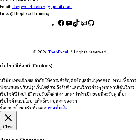
Email:
ThepExcelTraining@gmail.com
Line: @ThepExcelTraining
F
Y
T
M
G
a
o
i
a
i
c
u
k
i
t
e
T
T
l
H
b
u
o
u
© 2026
ThepExcel
. All rights reserved.
o
b
k
b
o
e
เว็บไซต์นี้ใช้คุกกี้ (Cookies)
k
บริษัท เทพเอ็กเซล จำกัด ให้ความสำคัญต่อข้อมูลส่วนบุคคลของท่าน เพื่อการ
พัฒนาและปรับปรุงเว็บไซต์รวมถึงสินค้าและบริการต่างๆ หากท่านใช้บริการ
เว็บไซต์นี้ โดยไม่มีการปรับตั้งค่าใดๆ แสดงว่าท่านยินยอมที่จะรับคุกกี้บน
เว็บไซต์ และนโยบายสิทธิส่วนบุคคลของเรา
ตั้งค่าคุกกี้
ยอมรับทั้งหมด
อ่านเพิ่มเติม
Close
Privacy Overview