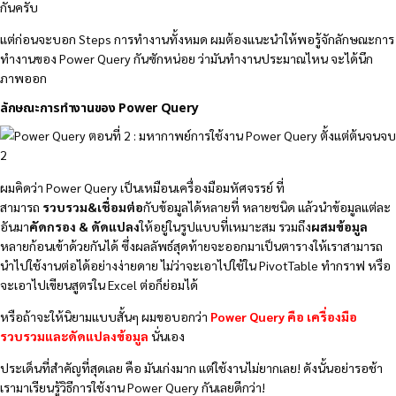
กันครับ
แต่ก่อนจะบอก Steps การทำงานทั้งหมด ผมต้องแนะนำให้พอรู้จักลักษณะการ
ทำงานของ Power Query กันซักหน่อย ว่ามันทำงานประมาณไหน จะได้นึก
ภาพออก
ลักษณะการทำงานของ Power Query
ผมคิดว่า Power Query เป็นเหมือนเครื่องมือมหัศจรรย์ ที่
สามารถ
รวบรวม&เชื่อมต่อ
กับข้อมูลได้หลายที่ หลายชนิด แล้วนำข้อมูลแต่ละ
อันมา
คัดกรอง & ดัดแปลง
ให้อยู่ในรูปแบบที่เหมาะสม รวมถึง
ผสมข้อมูล
หลายก้อนเข้าด้วยกันได้ ซึ่งผลลัพธ์สุดท้ายจะออกมาเป็นตารางให้เราสามารถ
นำไปใช้งานต่อได้อย่างง่ายดาย ไม่ว่าจะเอาไปใช้ใน PivotTable ทำกราฟ หรือ
จะเอาไปเขียนสูตรใน Excel ต่อก็ย่อมได้
หรือถ้าจะให้นิยามแบบสั้นๆ ผมขอบอกว่า
Power Query คือ
เครื่องมือ
รวบรวมและดัดแปลงข้อมูล
นั่นเอง
ประเด็นที่สำคัญที่สุดเลย คือ มันเก่งมาก แต่ใช้งานไม่ยากเลย! ดังนั้นอย่ารอช้า
เรามาเรียนรู้วิธีการใช้งาน Power Query กันเลยดีกว่า!