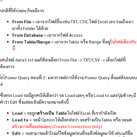
ปกติที่ใช้บ่อยๆ ก็จะมีจาก
From File
= เอาจากไฟล์อื่น เช่น TXT, CSV, ไฟล์ Excel เอง รวมถึงเอา
มาทั้ง Folder ได้ด้วย
From Database
= เอาจากไฟล์ Access
From Table/Range
= เอาจาก Table หรือ Range ที่อยู่
ในไฟล์เดียวกัน
นี้
เช่นไฟล์ data1.txt ผมก็ต้องเลือก From File -> TXT/CSV -> เลือกไฟล์ที่
ต้องการ
ซึ่งตรง Load จะมีลูกศรให้เลือกว่า จะ Load เฉยๆ หรือ Load to และปุ่มข้างๆ มี
คำว่า Edit ซึ่งแต่ละอันมีความหมายดังนี้
Load
= จะถูก
สร้างเป็น Table
ในไฟล์ Excel ที่เรากำลังเปิด
Load to
= จะมี Option ให้เลือกต่อว่า จะสร้างเป็น Table หรือ จะแค่
สร้างการเชื่อมต่อเฉยๆ (Create Connection Only)
Edit
= จะสามารถเข้าไปแก้ไขข้อมูลก่อนที่จะดึงข้อมูลมาใช้ เช่น แก้ชื่อ