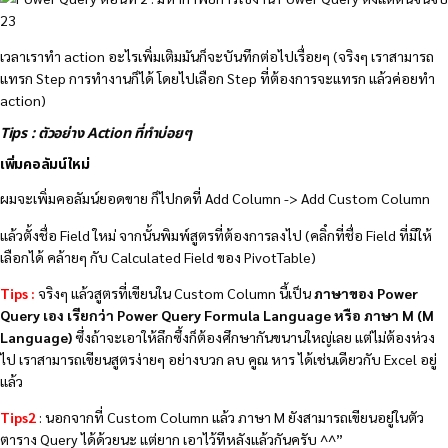
เวลาเราทำ action อะไรเพิ่มเติมมันก็จะบันทึกต่อไปเรื่อยๆ (จริงๆ เราสามารถ
แทรก Step การทำงานก็ได้ โดยไปเลือก Step ที่ต้องการจะแทรก แล้วค่อยทำ
action)
Tips : ตัวอย่าง Action ที่ทำบ่อยๆ
เพิ่มคอลัมน์ใหม่
ผมจะเพิ่มคอลัมน์ยอดขาย ก็ไปกดที่ Add Column -> Add Custom Column
แล้วตั้งชื่อ Field ใหม่ จากนั้นพิมพ์สูตรที่ต้องการลงไป (คลิํกที่ชื่อ Field ที่มีให้
เลือกได้ คล้ายๆ กับ Calculated Field ของ PivotTable)
Tips :
จริงๆ แล้วสูตรที่เขียนใน Custom Column นี้เป็น
ภาษาของ Power
Query เอง เรียกว่า Power Query Formula Language หรือ ภาษา M (M
Language)
ซึ่งถ้าจะเอาให้ลึกซึ้งก็ต้องศึกษากันขนานใหญ่เลย แต่ไม่ต้องห่วง
ไป เราสามารถเขียนสูตรง่ายๆ อย่างบวก ลบ คูณ หาร ได้เช่นเดียวกับ Excel อยู่
แล้ว
Tips2
: นอกจากที่ Custom Column แล้ว ภาษา M ยังสามารถเขียนอยู่ในตัว
ตาราง Query ได้ด้วยนะ แต่ยาก เอาไว้ทีหลังแล้วกันครับ ^^”