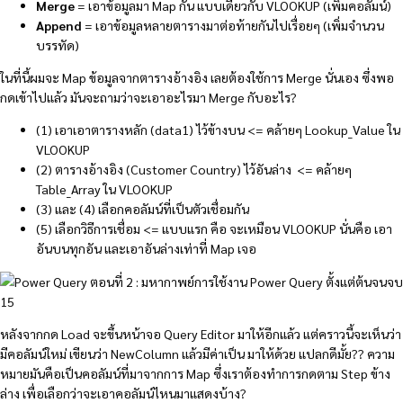
Merge
= เอาข้อมูลมา Map กัน แบบเดียวกับ VLOOKUP (เพิ่มคอลัมน์)
Append
= เอาข้อมูลหลายตารางมาต่อท้ายกันไปเรื่อยๆ (เพิ่มจำนวน
บรรทัด)
ในที่นี้ผมจะ Map ข้อมูลจากตารางอ้างอิง เลยต้องใช้การ Merge นั่นเอง ซึ่งพอ
กดเข้าไปแล้ว มันจะถามว่าจะเอาอะไรมา Merge กับอะไร?
(1) เอาเอาตารางหลัก (data1) ไว้ข้างบน <= คล้ายๆ Lookup_Value ใน
VLOOKUP
(2) ตารางอ้างอิง (Customer Country) ไว้อันล่าง <= คล้ายๆ
Table_Array ใน VLOOKUP
(3) และ (4) เลือกคอลัมน์ที่เป็นตัวเชื่อมกัน
(5) เลือกวิธีการเชื่อม <= แบบแรก คือ จะเหมือน VLOOKUP นั่นคือ เอา
อันบนทุกอัน และเอาอันล่างเท่าที่ Map เจอ
หลังจากกด Load จะขึ้นหน้าจอ Query Editor มาให้อีกแล้ว แต่คราวนี้จะเห็นว่า
มีคอลัมน์ใหม่ เขียนว่า NewColumn แล้วมีค่าเป็น มาให้ด้วย แปลกดีมั้ย?? ความ
หมายมันคือเป็นคอลัมน์ที่มาจากการ Map ซึ่งเราต้องทำการกดตาม Step ข้าง
ล่าง เพื่อเลือกว่าจะเอาคอลัมน์ไหนมาแสดงบ้าง?