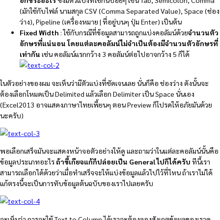
อักขระอะไร
ซึ่งมีตัวแบ่งที่ใช้กันบ่อยๆ เช่น Tab, Semicolon, Comma
(มักใช้กับไฟล์ นามสกุล CSV (Comma Separated Value), Space (ช่อง
ว่าง), Pipeline (เครื่องหมาย | ที่อยู่บนๆ ปุ่ม Enter) เป็นต้น
Fixed Width
: ใช้กับกรณีที่ข้อมูลสามารถถูกแบ่งคอลัมน์ด้วย
จำนวนตัว
อักษรที่แน่นอน โดยแต่ละคอลัมน์ไม่จำเป็นต้องมีจำนวนตัวอักษรที่
เท่ากัน
เช่น คอลัมน์แรกกว้าง 3 คอลัมน์ต่อไปอาจกว้าง 5 ก็ได้
ในตัวอย่างของผม จะเห็นว่ามีตัวแบ่งที่ชัดเจนเลย นั่นก็คือ ช่องว่าง ดังนั้นจะ
ต้องเลือกโหมดเป็น Delimited แล้วเลือก Delimiter เป็น Space นั่นเอง
(Excel2013 อาจแสดงภาษาไทยเพี้ยนๆ ตอน Preview ก็โปรดให้อภัยมันด้วย
นะครับ)
พอเลือกเสร็จมันจะแสดงหน้าจอตัวอย่างให้ดู และถามว่าในแต่ละคอลัมน์นั้นคือ
ข้อมูลประเภทอะไร
ถ้าขี้เกียจแก้ก็ปล่อยเป็น
General ไปก็ได้ครับ
ทีนี้เรา
สามารถเลือกได้ด้วยว่าเมื่อทำเสร็จจะให้แบ่งข้อมูลแล้วไปไว้ที่ไหน ถ้าเราไม่ได้
แก้ตรงนี้จะเป็นการทับข้อมูลต้นฉบับของเราไปเลยครับ
จะเห็นว่า การจะใช้ Text to Column ได้เราจะต้องลองสังเกตข้อมูลของเราดู