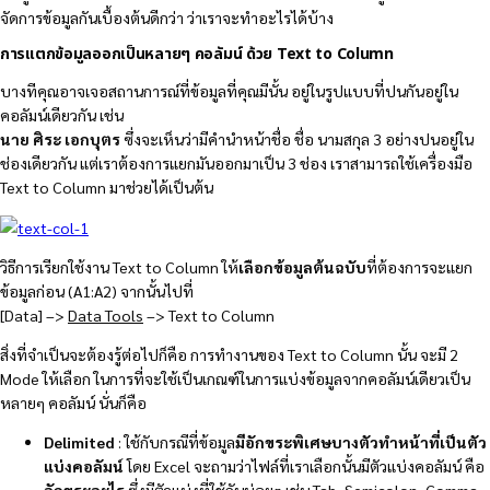
จัดการข้อมูลกันเบื้องต้นดีกว่า ว่าเราจะทำอะไรได้บ้าง
การแตกข้อมูลออกเป็นหลายๆ คอลัมน์ ด้วย Text to Column
บางทีคุณอาจเจอสถานการณ์ที่ข้อมูลที่คุณมีนั้น อยู่ในรูปแบบที่ปนกันอยู่ใน
คอลัมน์เดียวกัน เช่น
นาย ศิระ เอกบุตร
ซึ่งจะเห็นว่ามีคำนำหน้าชื่อ ชื่อ นามสกุล 3 อย่างปนอยู่ใน
ช่องเดียวกัน แต่เราต้องการแยกมันออกมาเป็น 3 ช่อง เราสามารถใช้เครื่องมือ
Text to Column มาช่วยได้เป็นต้น
วิธีการเรียกใช้งาน Text to Column ให้
เลือกข้อมูลต้นฉบับ
ที่ต้องการจะแยก
ข้อมูลก่อน (A1:A2) จากนั้นไปที่
[Data] –>
Data Tools
–> Text to Column
สิ่งที่จำเป็นจะต้องรู้ต่อไปก็คือ การทำงานของ Text to Column นั้น จะมี 2
Mode ให้เลือก ในการที่จะใช้เป็นเกณฑ์ในการแบ่งข้อมูลจากคอลัมน์เดียวเป็น
หลายๆ คอลัมน์ นั่นก็คือ
Delimited
: ใช้กับกรณีที่ข้อมูล
มีอักขระพิเศษบางตัวทำหน้าที่เป็นตัว
แบ่งคอลัมน์
โดย Excel จะถามว่าไฟล์ที่เราเลือกนั้นมีตัวแบ่งคอลัมน์ คือ