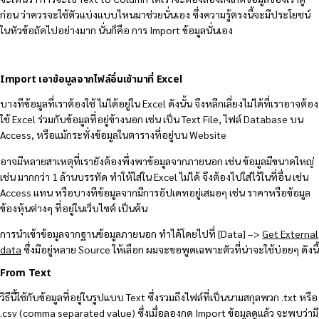
ก่อน ว่าควรจะใช้ตัวแบ่งแบบไหนมาช่วยนั่นเอง ซึ่งความรู้ตรงนี้จะมีประโยชน์
ในหัวข้อถัดไปอย่างมาก นั่นก็คือ การ Import ข้อมูลนั่นเอง
Import เอาข้อมูลจากไฟล์อื่นเข้ามาที่ Excel
บางทีข้อมูลที่เราต้องใช้ ไม่ได้อยู่ใน Excel ดังนั้น จึงหลีกเลี่ยงไม่ได้ที่เราอาจต้อง
ใช้ Excel ร่วมกับข้อมูลที่อยู่ข้างนอก เช่น เป็น Text File, ไฟล์ Database บน
Access, หรือแม้กระทั่งข้อมูลในตารางที่อยู่บน Website
อาจมีหลายสาเหตุที่เรายังต้องพึ่งพาข้อมูลจากภายนอก เช่น ข้อมูลมีขนาดใหญ่
เช่น มากกว่า 1 ล้านบรรทัด ทำให้ใส่ใน Excel ไม่ได้ จึงต้องไปใส่ไว้ในที่อื่น เช่น
Access แทน หรือบางทีข้อมูลจากมีการอัปเดทอยู่เสมอๆ เช่น ราคาหรือข้อมูล
ข้องหุ้นต่างๆ ที่อยู่ในเว็บไซต์ เป็นต้น
การนำเข้าข้อมูลจากฐานข้อมูลภายนอก ทำได้โดยไปที่ [Data] –>
Get External
data
ซึ่งมีอยู่หลาย Source ให้เลือก ผมจะขอพูดเฉพาะตัวที่น่าจะใช้บ่อยๆ ดังนี้
From Text
วิธีนี้ใช้กับข้อมูลที่อยู่ในรูปแบบ Text ซึ่งรวมถึงไฟล์ที่เป็นนามสกุลพวก .txt หรือ
.csv (comma separated value) ซึ่งเมื่อลองกด Import ข้อมูลดูแล้ว จะพบว่ามี