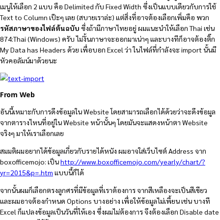
เมนูให้เลือก 2 แบบ คือ Delimited กับ Fixed Width ซึ่งเป็นแบบเดียวกับการใช้
Text to Column เป๊ะๆ เลย (สบายเราล่ะ) แต่สิ่งที่อาจต้องเลือกเพิ่มคือ พวก
รหัสภาษาของไฟล์ต้นฉบับ
ซึ่งถ้ามีภาษาไทยอยู่ ผมแนะนำให้เลือก Thai เช่น
874:Thai (Windows) ครับ ไม่งั้นภาษาจะออกมาเน่าๆ และบางทีก็อาจต้องติ๊ก
My Data has Headers ด้วย เพื่อบอก Excel ว่า ในไฟล์ที่กำลังจะ import นั้นมี
หัวคอลัมน์มาด้วยนะ
From Web
อันนี้เหมาะกับการดึงข้อมูลใน Website โดยสามารถเลือกได้ด้วยว่าจะดึงข้อมูล
จากตารางไหนที่อยู่ใน Website หน้านั้นๆ โดยมันจะแสดงหน้าตา Website
จริงๆ มาให้เราเลือกเลย
สมมติผมอยากได้ข้อมูลเกี่ยวกับรายได้หนัง ผมอาจใส่เว็บไซต์ Address จาก
boxofficemojo: เป็น
http://www.boxofficemojo.com/yearly/chart/?
yr=2015&p=.htm
แบบนี้ก็ได้
จากนั้นผมก็เลือกตรงลูกศรที่มีข้อมูลที่เราต้องการ จากสีเหลืองจะเป็นสีเขียว
และผมอาจต้องกำหนด Options บางอย่าง เพื่อให้ข้อมูลไม่เพี้ยน เช่น บางที
Excel ก็แปลงข้อมูลเป็นวันที่ให้เอง ซึ่งผมไม่ต้องการ จึงต้องเลือก Disable date