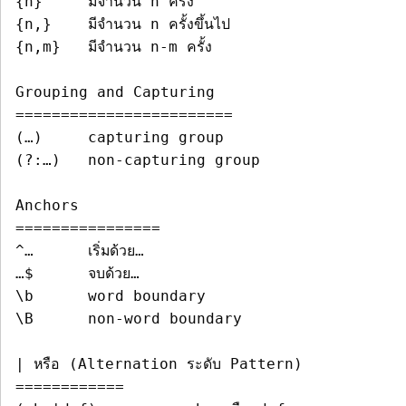
{n}	มีจำนวน n ครั้ง

{n,}	มีจำนวน n ครั้งขึ้นไป

{n,m}	มีจำนวน n-m ครั้ง

========================
(…)	capturing group

(?:…)	non-capturing group

================
^…	เริ่มด้วย…

…$	จบด้วย…

\b	word boundary

\B	non-word boundary

============