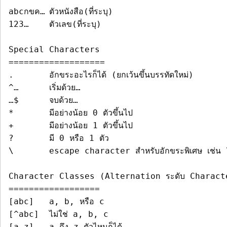
abcกขค…	ตัวหนังสือ(ที่ระบุ)

123…	ตัวเลข(ที่ระบุ)

===================
.	อักขระอะไรก็ได้ (ยกเว้นขึ้นบรรทัดใหม่)

^…	เริ่มด้วย…

*
+
	มีอย่างน้อย 1 ตัวขึ้นไป

?	มี 0 หรือ 1 ตัว

\	escape character สำหรับอักขระพิเศษ เช่น \.	ก็จะแปลว่าเครื่องหมายจุด หรือ \* ก็จะแปลว่าเครื่องหมาย *

==================
[abc]	a, b, หรือ c

[^abc]	ไม่ใช่ a, b, c

[a-z]	a ถึง z ตัวไหนก็ได้
