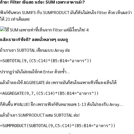
ถ้าจะ Filter เงินสด แต่จะ SUM เฉพาะอาหารล่ะ?
ฟังก์ชันพวก SUMIFS กับ SUMPRODUCT มันก็ดันไม่สนใจ Filter ด้วย เห็นมะว่า
ได้ 21 เท่าเดิมเลย
แล้วเราจะทำไงดี? ลองมั่วหลายๆ แบบดู
ถ้าเราเอา SUBTOTAL เขียนแบบ Array ล่ะ
=SUBTOTAL(9,(C5:C14)*(B5:B14="อาหาร"))
ปรากฏว่ามันไม่ยอมให้กด Enter ด้วยซ้ำ…
แล้วถ้าลองใช้ AGGREGATE ล่ะ เพราะมันก็สนใจเฉพาะตัวที่มองเห็นได้
=AGGREGATE(9,7,(C5:C14)*(B5:B14="อาหาร"))
ก็ดันขึ้น #VALUE! อีก เพราะฟังก์ชันหมายเลข 1-13 ดันไม่รองรับ Array…
แล้วถ้าเอา SUMPRODUCT ผสม SUBTOTAL ล่ะ!
=SUMPRODUCT(SUBTOTAL(9,C5:C14)*(B5:B14="อาหาร"))