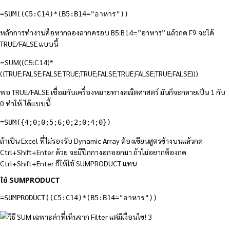
=SUM((C5:C14)*(B5:B14="อาหาร"))
หลักการทำงานคือหากลองลากครอบ B5:B14=”อาหาร” แล้วกด F9 จะได้
TRUE/FALSE แบบนี้
=SUM((C5:C14)*
({TRUE;FALSE;FALSE;TRUE;TRUE;FALSE;TRUE;FALSE;TRUE;FALSE}))
พอ TRUE/FALSE เชื่อมกับเครื่องหมายทางคณิตศาสตร์ มันก็จะกลายเป็น 1 กับ
0 ทำให้ ได้แบบนี้
=SUM({4;0;0;5;6;0;2;0;4;0})
ถ้าเป็น Excel ที่ไม่รองรับ Dynamic Array ต้องเขียนสูตรข้างบนแล้วกด
Ctrl+Shift+Enter ด้วย จะมีปีกกางอกออกมา ถ้าไม่อยากต้องกด
Ctrl+Shift+Enter ก็ให้ใช้ SUMPRODUCT แทน
ใช้ SUMPRODUCT
=SUMPRODUCT((C5:C14)*(B5:B14="อาหาร"))