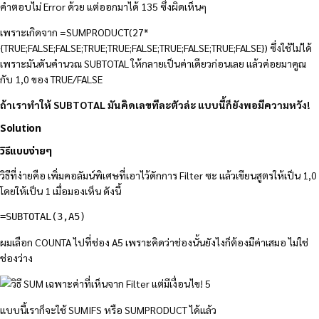
คำตอบไม่ Error ด้วย แต่ออกมาได้ 135 ซึ่งผิดเห็นๆ
เพราะเกิดจาก =SUMPRODUCT(27*
{TRUE;FALSE;FALSE;TRUE;TRUE;FALSE;TRUE;FALSE;TRUE;FALSE}) ซึ่งใช้ไม่ได้
เพราะมันดันคำนวณ SUBTOTAL ให้กลายเป็นค่าเดียวก่อนเลย แล้วค่อยมาคูณ
กับ 1,0 ของ TRUE/FALSE
ถ้าเราทำให้ SUBTOTAL มันคิดเลขทีละตัวล่ะ แบบนี้ก็ยังพอมีความหวัง!
Solution
วิธีแบบง่ายๆ
วิธีที่ง่ายคือ เพิ่มคอลัมน์พิเศษที่เอาไว้ดักการ Filter ซะ แล้วเขียนสูตรให้เป็น 1,0
โดยให้เป็น 1 เมื่อมองเห็น ดังนี้
=SUBTOTAL(3,A5)
ผมเลือก COUNTA ไปที่ช่อง A5 เพราะคิดว่าช่องนั้นยังไงก็ต้องมีค่าเสมอ ไม่ใช่
ช่องว่าง
แบบนี้เราก็จะใช้ SUMIFS หรือ SUMPRODUCT ได้แล้ว