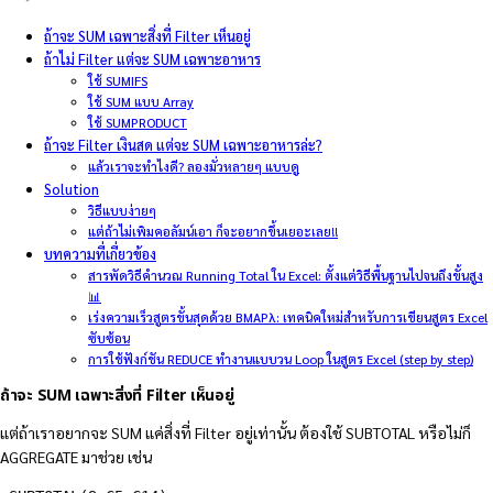
ถ้าจะ SUM เฉพาะสิ่งที่ Filter เห็นอยู่
ถ้าไม่ Filter แต่จะ SUM เฉพาะอาหาร
ใช้ SUMIFS
ใช้ SUM แบบ Array
ใช้ SUMPRODUCT
ถ้าจะ Filter เงินสด แต่จะ SUM เฉพาะอาหารล่ะ?
แล้วเราจะทำไงดี? ลองมั่วหลายๆ แบบดู
Solution
วิธีแบบง่ายๆ
แต่ถ้าไม่เพิมคอลัมน์เอา ก็จะอยากขึ้นเยอะเลย!!
บทความที่เกี่ยวข้อง
สารพัดวิธีคำนวณ Running Total ใน Excel: ตั้งแต่วิธีพื้นฐานไปจนถึงขั้นสูง
📊
เร่งความเร็วสูตรขั้นสุดด้วย BMAPλ: เทคนิคใหม่สำหรับการเขียนสูตร Excel
ซับซ้อน
การใช้ฟังก์ชัน REDUCE ทำงานแบบวน Loop ในสูตร Excel (step by step)
ถ้าจะ SUM เฉพาะสิ่งที่ Filter เห็นอยู่
แต่ถ้าเราอยากจะ SUM แค่สิ่งที่ Filter อยู่เท่านั้น ต้องใช้ SUBTOTAL หรือไม่ก็
AGGREGATE มาช่วย เช่น