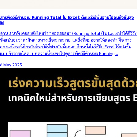
สารพัดวิธีคำนวณ Running Total ใน Excel: ตั้งแต่วิธีพื้นฐานไปจนถึงขั้นสูง
📊
อ่าน 3 นาที เคยสงสัยไหมว่า “ยอดสะสม” (Running Total) ใน Excelทำได้กี่วิธี?
ซึ่งแน่นอนว่าคงมีหลายทางเลือกมากมาย! แต่สิ่งที่ผมอยากให้ลองทำ คือ การ
ลองแก้โจทย์เดียวกันด้วยวิธีที่ต่างกันนี่แหละ คือหนึ่งในวิธีฝึก Excel ให้เก่งขึ้น
แบบก้าวกระโดด! บทความนี้จะพาไปดูสารพัดวิธีคำนวณ Running…
6 May 2025