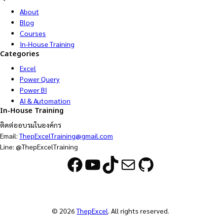
About
Blog
Courses
In-House Training
Categories
Excel
Power Query
Power BI
AI & Automation
In-House Training
ติดต่ออบรมในองค์กร
Email:
ThepExcelTraining@gmail.com
Line: @ThepExcelTraining
Facebook
YouTube
TikTok
Mail
GitHub
© 2026
ThepExcel
. All rights reserved.