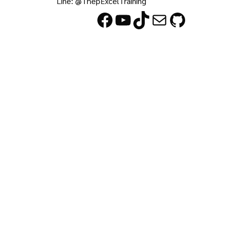
Line: @ThepExcelTraining
Facebook
YouTube
TikTok
Mail
GitHub