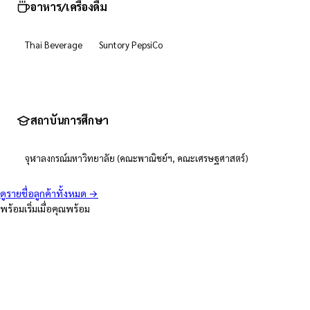
อาหาร/เครื่องดื่ม
Thai Beverage
Suntory PepsiCo
สถาบันการศึกษา
จุฬาลงกรณ์มหาวิทยาลัย (คณะพาณิชย์ฯ, คณะเศรษฐศาสตร์)
ดูรายชื่อลูกค้าทั้งหมด →
พร้อมเริ่มเมื่อคุณพร้อม
ติดต่อเรา
ติดต่อ
คุณวริศรา (เปิ้ล)
ผู้ประสานงานอบรม
Line Official:
@ThepExcelTraining