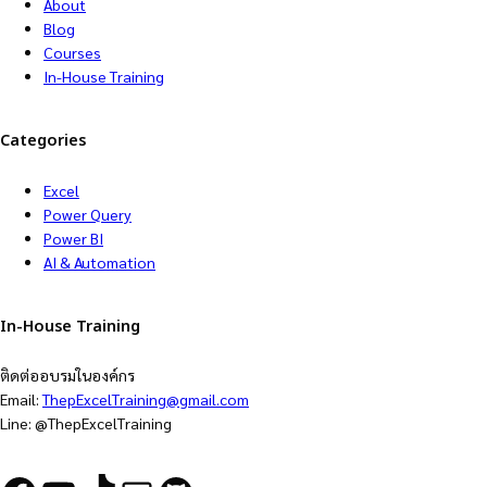
About
Blog
Courses
In-House Training
Categories
Excel
Power Query
Power BI
AI & Automation
In-House Training
ติดต่ออบรมในองค์กร
Email:
ThepExcelTraining@gmail.com
Line: @ThepExcelTraining