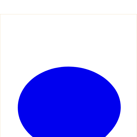
Email:
ThepExcelTraining@gmail.com
สนใจอบรมในนามองค์กร
สอบถามการอบรม เพิ่มประสิทธิภาพพนักงาน