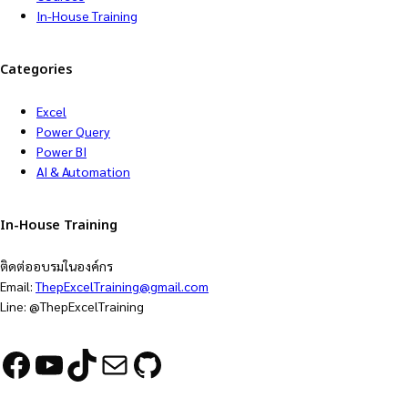
In-House Training
Categories
Excel
Power Query
Power BI
AI & Automation
In-House Training
ติดต่ออบรมในองค์กร
Email:
ThepExcelTraining@gmail.com
Line: @ThepExcelTraining
Facebook
YouTube
TikTok
Mail
GitHub