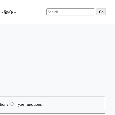
Search

ติดต่อ
Go
tions
Type functions