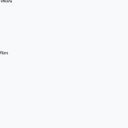
ามโดเมน
files