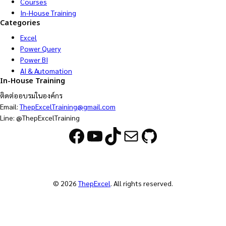
Courses
In-House Training
Categories
Excel
Power Query
Power BI
AI & Automation
In-House Training
ติดต่ออบรมในองค์กร
Email:
ThepExcelTraining@gmail.com
Line: @ThepExcelTraining
Facebook
YouTube
TikTok
Mail
GitHub
© 2026
ThepExcel
. All rights reserved.