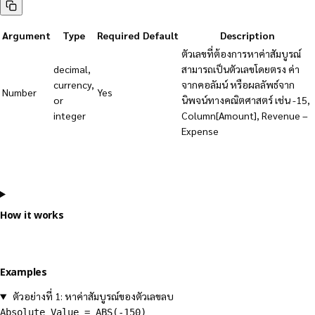
Argument
Type
Required
Default
Description
ตัวเลขที่ต้องการหาค่าสัมบูรณ์
decimal,
สามารถเป็นตัวเลขโดยตรง ค่า
currency,
จากคอลัมน์ หรือผลลัพธ์จาก
Number
Yes
or
นิพจน์ทางคณิตศาสตร์ เช่น -15,
integer
Column[Amount], Revenue –
Expense
How it works
Examples
ตัวอย่างที่ 1: หาค่าสัมบูรณ์ของตัวเลขลบ
Absolute Value = ABS(-150)