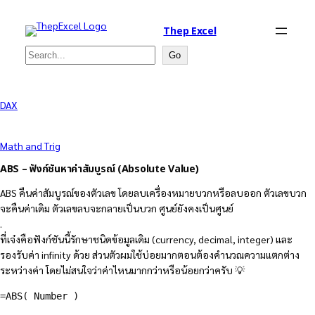
Thep Excel
Search
Go
DAX
Math and Trig
ABS – ฟังก์ชันหาค่าสัมบูรณ์ (Absolute Value)
ABS คืนค่าสัมบูรณ์ของตัวเลข โดยลบเครื่องหมายบวกหรือลบออก ตัวเลขบวก
จะคืนค่าเดิม ตัวเลขลบจะกลายเป็นบวก ศูนย์ยังคงเป็นศูนย์
.
ที่เจ๋งคือฟังก์ชันนี้รักษาชนิดข้อมูลเดิม (currency, decimal, integer) และ
รองรับค่า infinity ด้วย ส่วนตัวผมใช้บ่อยมากตอนต้องคำนวณความแตกต่าง
ระหว่างค่า โดยไม่สนใจว่าค่าไหนมากกว่าหรือน้อยกว่าครับ 💡
=
ABS
(
 Number 
)