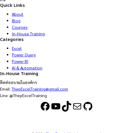
Quick Links
About
Blog
Courses
In-House Training
Categories
Excel
Power Query
Power BI
AI & Automation
In-House Training
ติดต่ออบรมในองค์กร
Email:
ThepExcelTraining@gmail.com
Line: @ThepExcelTraining
Facebook
YouTube
TikTok
Mail
GitHub