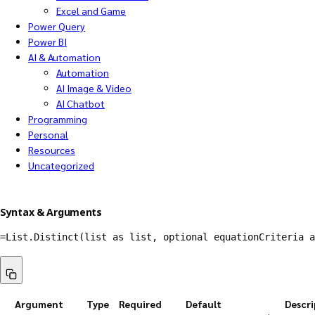
Excel and Game
Power Query
Power BI
AI & Automation
Automation
AI Image & Video
AI Chatbot
Programming
Personal
Resources
Uncategorized
Syntax & Arguments
=
List.Distinct
(
list as list
,
 optional equationCriteria a
Argument
Type
Required
Default
Descri