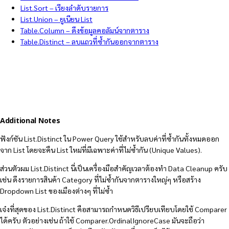
List.Sort – เรียงลำดับรายการ
List.Union – ยูเนียน List
Table.Column – ดึงข้อมูลคอลัมน์จากตาราง
Table.Distinct – ลบแถวที่ซ้ำกันออกจากตาราง
Additional Notes
ฟังก์ชัน List.Distinct ใน Power Query ใช้สำหรับลบค่าที่ซ้ำกันทั้งหมดออก
จาก List โดยจะคืน List ใหม่ที่มีเฉพาะค่าที่ไม่ซ้ำกัน (Unique Values).
ส่วนตัวผม List.Distinct นี่เป็นเครื่องมือสำคัญเวลาต้องทำ Data Cleanup ครับ
เช่น ดึงรายการสินค้า Category ที่ไม่ซ้ำกันจากตารางใหญ่ๆ หรือสร้าง
Dropdown List ของเมืองต่างๆ ที่ไม่ซ้ำ
เจ๋งที่สุดของ List.Distinct คือสามารถกำหนดวิธีเปรียบเทียบโดยใช้ Comparer
ได้ครับ ตัวอย่างเช่น ถ้าใช้ Comparer.OrdinalIgnoreCase มันจะถือว่า