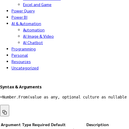
Excel and Game
Power Query
Power BI
AI & Automation
Automation
AI Image & Video
AI Chatbot
Programming
Personal
Resources
Uncategorized
Syntax & Arguments
=
Number.From
(
value as any
,
 optional culture as nullable 
Argument
Type
Required
Default
Description