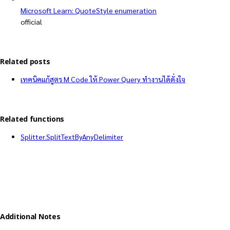
Microsoft Learn: QuoteStyle enumeration
official
Related posts
เทคนิคแก้สูตร M Code ให้ Power Query ทำงานได้ดั่งใจ
Related functions
Splitter.SplitTextByAnyDelimiter
Additional Notes