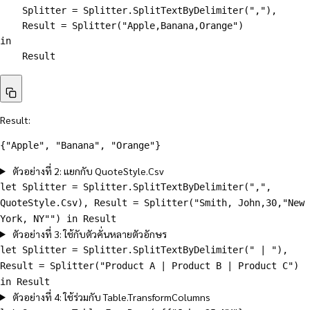
    Splitter = Splitter.SplitTextByDelimiter(","),

    Result = Splitter("Apple,Banana,Orange")

in

    Result
Result:
{"Apple", "Banana", "Orange"}
ตัวอย่างที่ 2: แยกกับ QuoteStyle.Csv
let Splitter = Splitter.SplitTextByDelimiter(",",
QuoteStyle.Csv), Result = Splitter("Smith, John,30,"New
York, NY"") in Result
ตัวอย่างที่ 3: ใช้กับตัวคั่นหลายตัวอักษร
let Splitter = Splitter.SplitTextByDelimiter(" | "),
Result = Splitter("Product A | Product B | Product C")
in Result
ตัวอย่างที่ 4: ใช้ร่วมกับ Table.TransformColumns