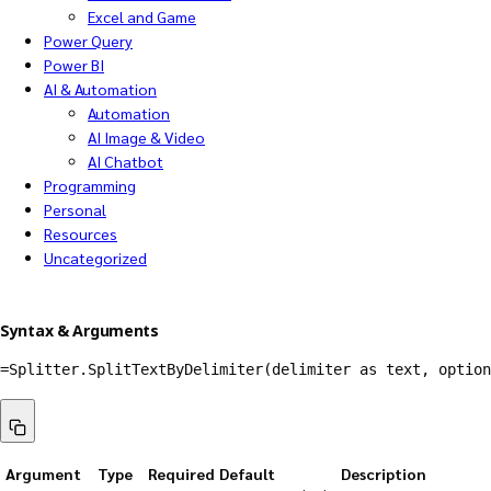
Excel and Game
Power Query
Power BI
AI & Automation
Automation
AI Image & Video
AI Chatbot
Programming
Personal
Resources
Uncategorized
Syntax & Arguments
=Splitter.SplitTextByDelimiter(delimiter as text, option
Argument
Type
Required
Default
Description