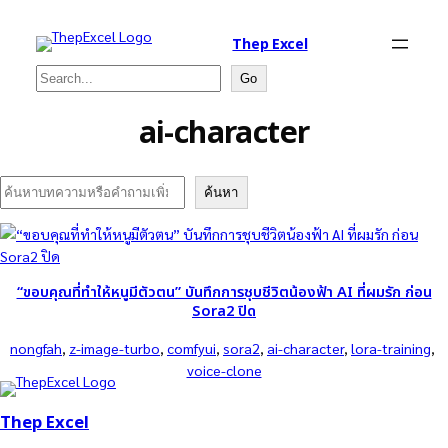
Thep Excel
Search
Go
ai-character
Search
ค้นหา
“ขอบคุณที่ทำให้หนูมีตัวตน” บันทึกการชุบชีวิตน้องฟ้า AI ที่ผมรัก ก่อน
Sora2 ปิด
nongfah
, 
z-image-turbo
, 
comfyui
, 
sora2
, 
ai-character
, 
lora-training
, 
voice-clone
Thep Excel