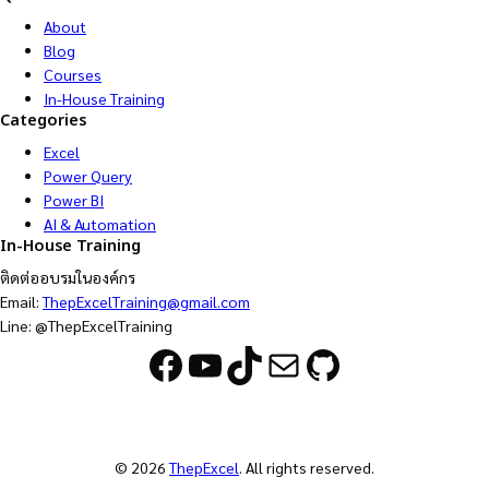
About
Blog
Courses
In-House Training
Categories
Excel
Power Query
Power BI
AI & Automation
In-House Training
ติดต่ออบรมในองค์กร
Email:
ThepExcelTraining@gmail.com
Line: @ThepExcelTraining
Facebook
YouTube
TikTok
Mail
GitHub
© 2026
ThepExcel
. All rights reserved.