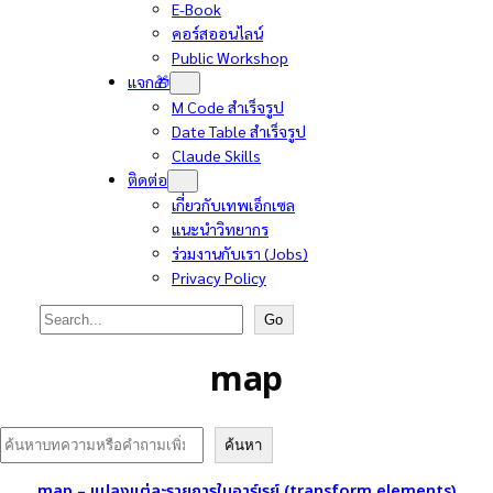
E-Book
คอร์สออนไลน์
Public Workshop
แจก🎁
M Code สำเร็จรูป
Date Table สำเร็จรูป
Claude Skills
ติดต่อ
เกี่ยวกับเทพเอ็กเซล
แนะนำวิทยากร
ร่วมงานกับเรา (Jobs)
Privacy Policy
Search
Go
map
Search
ค้นหา
map – แปลงแต่ละรายการในอาร์เรย์ (transform elements)