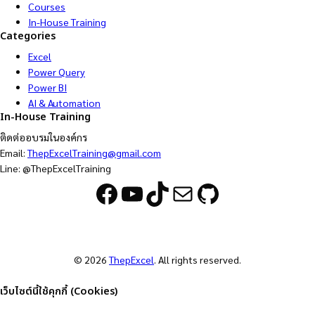
Courses
In-House Training
Categories
Excel
Power Query
Power BI
AI & Automation
In-House Training
ติดต่ออบรมในองค์กร
Email:
ThepExcelTraining@gmail.com
Line: @ThepExcelTraining
Facebook
YouTube
TikTok
Mail
GitHub
© 2026
ThepExcel
. All rights reserved.
เว็บไซต์นี้ใช้คุกกี้ (Cookies)