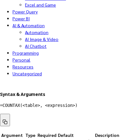
Excel and Game
Power Query
Power BI
AI & Automation
Automation
AI Image & Video
AI Chatbot
Programming
Personal
Resources
Uncategorized
Syntax & Arguments
=
COUNTAX
(
<table>
,
 <expression>
)
Argument
Type
Required
Default
Description