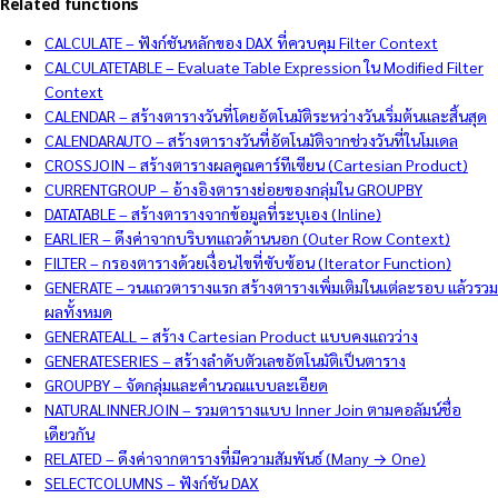
Related functions
CALCULATE – ฟังก์ชันหลักของ DAX ที่ควบคุม Filter Context
CALCULATETABLE – Evaluate Table Expression ใน Modified Filter
Context
CALENDAR – สร้างตารางวันที่โดยอัตโนมัติระหว่างวันเริ่มต้นและสิ้นสุด
CALENDARAUTO – สร้างตารางวันที่อัตโนมัติจากช่วงวันที่ในโมเดล
CROSSJOIN – สร้างตารางผลคูณคาร์ทีเซียน (Cartesian Product)
CURRENTGROUP – อ้างอิงตารางย่อยของกลุ่มใน GROUPBY
DATATABLE – สร้างตารางจากข้อมูลที่ระบุเอง (Inline)
EARLIER – ดึงค่าจากบริบทแถวด้านนอก (Outer Row Context)
FILTER – กรองตารางด้วยเงื่อนไขที่ซับซ้อน (Iterator Function)
GENERATE – วนแถวตารางแรก สร้างตารางเพิ่มเติมในแต่ละรอบ แล้วรวม
ผลทั้งหมด
GENERATEALL – สร้าง Cartesian Product แบบคงแถวว่าง
GENERATESERIES – สร้างลำดับตัวเลขอัตโนมัติเป็นตาราง
GROUPBY – จัดกลุ่มและคำนวณแบบละเอียด
NATURALINNERJOIN – รวมตารางแบบ Inner Join ตามคอลัมน์ชื่อ
เดียวกัน
RELATED – ดึงค่าจากตารางที่มีความสัมพันธ์ (Many → One)
SELECTCOLUMNS – ฟังก์ชัน DAX