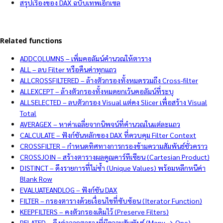
สรุปเรื่องของ DAX ฉบับเทพเอ็กเซล
Related functions
ADDCOLUMNS – เพิ่มคอลัมน์คำนวณให้ตาราง
ALL – ลบ Filter หรือคืนค่าทุกแถว
ALLCROSSFILTERED – ล้างตัวกรองทั้งหมดรวมถึง Cross-filter
ALLEXCEPT – ล้างตัวกรองทั้งหมดยกเว้นคอลัมน์ที่ระบุ
ALLSELECTED – ลบตัวกรอง Visual แต่คง Slicer เพื่อสร้าง Visual
Total
AVERAGEX – หาค่าเฉลี่ยจากนิพจน์ที่คำนวณในแต่ละแถว
CALCULATE – ฟังก์ชันหลักของ DAX ที่ควบคุม Filter Context
CROSSFILTER – กำหนดทิศทางการกรองข้ามความสัมพันธ์ชั่วคราว
CROSSJOIN – สร้างตารางผลคูณคาร์ทีเซียน (Cartesian Product)
DISTINCT – ดึงรายการที่ไม่ซ้ำ (Unique Values) พร้อมหลีกหนีค่า
Blank Row
EVALUATEANDLOG – ฟังก์ชัน DAX
FILTER – กรองตารางด้วยเงื่อนไขที่ซับซ้อน (Iterator Function)
KEEPFILTERS – คงตัวกรองเดิมไว้ (Preserve Filters)
RELATED – ดึงค่าจากตารางที่มีความสัมพันธ์ (Many → One)