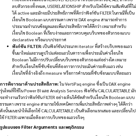
ลบตัวกรองทั้งหมด, USERELATIONSHIP สำหรับเปิดใช้ความสัมพันธ์ที่ไม่
ได้ active และมักจะมีประสิทธิภาพที่ดีกว่าฟังก์ชัน FILTER ในกรณีที่เป็น
เงื่อนไข Boolean แบบธรรมดา เพราะ DAX engine สามารถทำการ
ประมาณจำนวนข้อมูลและเพิ่มประสิทธิภาพได้ดีกว่า เหมาะสำหรับ
เงื่อนไข Boolean ที่เรียบง่ายและการควบคุมบริบทของตัวกรองแบบ
declarative หรือแบบประกาศ
ฟังก์ชัน FILTER:
เป็นฟังก์ชันประเภท iterator ที่สร้างบริบทของแถว
ขึ้นมาใหม่และวนลูปไปแต่ละแถวในตารางเพื่อประเมินค่าเงื่อนไข
Boolean ไม่มีการปรับเปลี่ยนบริบทของตัวกรองแต่อย่างใด เหมาะ
สำหรับเงื่อนไขที่ซับซ้อนที่ต้องการการประเมินค่าระดับแถว เช่น
เงื่อนไขที่อ้างอิงถึง measure หรือการคำนวณที่ซับซ้อนแบบทีละแถว
การพิจารณาด้านประสิทธิภาพ:
ใน VertiPaq engine ซึ่งเป็น DAX engine
รุ่นใหม่ที่ใช้ใน Power BI และ Analysis Services ฟังก์ชัน CALCULATETABLE มัก
จะทำงานเร็วกว่าฟังก์ชัน FILTER อย่างเห็นได้ชัดสำหรับเงื่อนไข Boolean แบบ
ธรรมดา เพราะ engine สามารถใช้เทคนิคการเพิ่มประสิทธิภาพต่างๆ ได้ดีกว่า
ดังนั้นแนะนำให้เลือกใช้ CALCULATETABLE เป็นตัวเลือกแรกเสมอ และเปลี่ยนไป
ใช้ FILTER เฉพาะเมื่อต้องการบริบทของแถวจริงๆ
รูปแบบของ Filter Arguments และพฤติกรรม