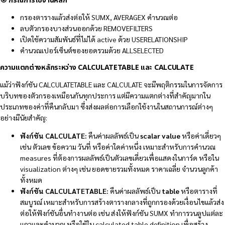
🎯 กรณีการใช้งานหลัก
กรองตารางแล้วส่งต่อให้ SUMX, AVERAGEX คำนวณต่อ
ลบตัวกรองบางส่วนออกด้วย REMOVEFILTERS
เปิดใช้ความสัมพันธ์ที่ไม่ได้ active ด้วย USERELATIONSHIP
คำนวณเปอร์เซ็นต์ของยอดรวมด้วย ALLSELECTED
ความแตกต่างหลักระหว่าง CALCULATETABLE และ CALCULATE
แม้ว่าฟังก์ชัน CALCULATETABLE และ CALCULATE จะมีพฤติกรรมในการจัดการ
บริบทของตัวกรองเหมือนกันทุกประการ แต่มีความแตกต่างที่สำคัญมากใน
ประเภทของค่าที่คืนกลับมา ซึ่งส่งผลต่อการเลือกใช้งานในสถานการณ์ต่างๆ
อย่างมีนัยสำคัญ:
ฟังก์ชัน CALCULATE:
คืนค่าผลลัพธ์เป็น
scalar value
หรือค่าเดี่ยวๆ
เช่น ตัวเลข ข้อความ วันที่ หรือค่าใดค่าหนึ่ง เหมาะสำหรับการคำนวณ
measures ที่ต้องการผลลัพธ์เป็นตัวเลขเดี่ยวเพื่อแสดงในการ์ด หรือใน
visualization ต่างๆ เช่น ยอดขายรวมทั้งหมด ราคาเฉลี่ย จำนวนลูกค้า
ทั้งหมด
ฟังก์ชัน CALCULATETABLE:
คืนค่าผลลัพธ์เป็น
table
หรือตารางที่
สมบูรณ์ เหมาะสำหรับการสร้างตารางกลางที่ถูกกรองด้วยเงื่อนไขแล้วส่ง
ต่อให้ฟังก์ชันอื่นทำงานต่อ เช่น ส่งให้ฟังก์ชัน SUMX ทำการวนลูปแต่ละ
แถวและคำนวณ หรือใช้ใน calculated table definition เพื่อสร้าง