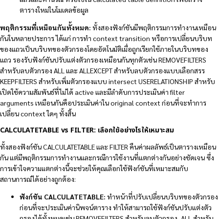
ตารางใหม่ในโมเดลข้อมูล
พฤติกรรมที่เหมือนกันทั้งหมด:
ทั้งสองฟังก์ชันมีพฤติกรรมการทำงานเหมือน
กันในหลายประการ ได้แก่ การทำ context transition หรือการเปลี่ยนบริบท
ของแถวเป็นบริบทของตัวกรองโดยอัตโนมัติเมื่อถูกเรียกใช้ภายในบริบทของ
แถว รองรับฟังก์ชันปรับแต่งตัวกรองเหมือนกันทุกตัวเช่น REMOVEFILTERS
สำหรับลบตัวกรอง ALL และ ALLEXCEPT สำหรับลบตัวกรองแบบเลือกสรร
KEEPFILTERS สำหรับเพิ่มตัวกรองแบบ intersect USERELATIONSHIP สำหรับ
เปิดใช้ความสัมพันธ์ที่ไม่ได้ active และมีลำดับการประเมินค่า filter
arguments เหมือนกันคือประเมินค่าใน original context ก่อนที่จะทำการ
เปลี่ยน context ใดๆ ทั้งสิ้น
CALCULATETABLE vs FILTER: เลือกใช้อย่างไรให้เหมาะสม
ทั้งสองฟังก์ชัน CALCULATETABLE และ FILTER คืนค่าผลลัพธ์เป็นตารางเหมือน
กัน แต่มีพฤติกรรมการทำงานและกรณีการใช้งานที่แตกต่างกันอย่างชัดเจน ซึ่ง
การเข้าใจความแตกต่างนี้จะช่วยให้คุณเลือกใช้ฟังก์ชันที่เหมาะสมกับ
สถานการณ์ได้อย่างถูกต้อง:
ฟังก์ชัน CALCULATETABLE:
ทำหน้าที่ปรับเปลี่ยนบริบทของตัวกรอง
ก่อนที่จะประเมินค่านิพจน์ตาราง ทำให้สามารถใช้ฟังก์ชันปรับแต่งตัว
กรองได้ทั้งหมดเช่น REMOVEFILTERS สำหรับลบตัวกรอง, ALL สำหรับ