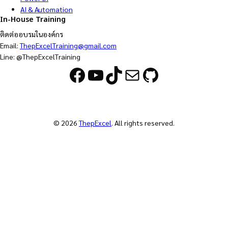
AI & Automation
In-House Training
ติดต่ออบรมในองค์กร
Email:
ThepExcelTraining@gmail.com
Line: @ThepExcelTraining
Facebook
YouTube
TikTok
Mail
GitHub
© 2026
ThepExcel
. All rights reserved.