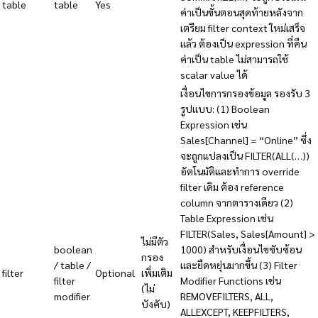
table
table
Yes
ค่าเป็นขั้นตอนสุดท้ายหลังจาก
เตรียม filter context ใหม่เสร็จ
แล้ว ต้องเป็น expression ที่คืน
ค่าเป็น table ไม่สามารถใช้
scalar value ได้
เงื่อนไขการกรองข้อมูล รองรับ 3
รูปแบบ: (1) Boolean
Expression เช่น
Sales[Channel] = “Online” ซึ่ง
จะถูกแปลงเป็น FILTER(ALL(…))
อัตโนมัติและทำการ override
filter เดิม ต้อง reference
column จากตารางเดียว (2)
Table Expression เช่น
FILTER(Sales, Sales[Amount] >
ไม่มีตัว
boolean
1000) สำหรับเงื่อนไขซับซ้อน
กรอง
/ table /
และยืดหยุ่นมากขึ้น (3) Filter
filter
Optional
เพิ่มเติม
filter
Modifier Functions เช่น
(ไม่
modifier
REMOVEFILTERS, ALL,
บังคับ)
ALLEXCEPT, KEEPFILTERS,