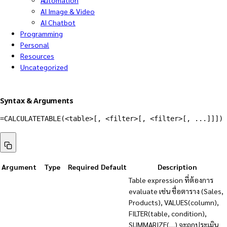
Automation
AI Image & Video
AI Chatbot
Programming
Personal
Resources
Uncategorized
Syntax & Arguments
=CALCULATETABLE(<table>[, <filter>[, <filter>[, ...]]])
Argument
Type
Required
Default
Description
Table expression ที่ต้องการ
evaluate เช่น ชื่อตาราง (Sales,
Products), VALUES(column),
FILTER(table, condition),
SUMMARIZE(…) จะถูกประเมิน