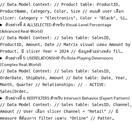
// Data Model Context: // Product table: ProductID,
ProductName, Category, Color, Size // สมมติ user เลือก
slicer: Category = "Electronics", Color = "Black", Si…
ตัวอย่างที่ 4: ALLSELECTED สำหรับ Visual-Level Percentage
(Advanced Real-World)
// Data Model Context: // Sales table: SalesID,
ProductID, Amount, Date // Matrix visual แสดง Amount by
Product, มี slicer Year = 2024 // ข้อมูลตัวอย่างหลัง fil…
ตัวอย่างที่ 5: USERELATIONSHIP กับ Role-Playing Dimensions
(Complex Real-World)
// Data Model Context: // Sales table: SalesID,
OrderDate, ShipDate, Amount // Date table: Date, Year,
Month, Quarter // Relationships: // - ACTIVE:
Sales[Order…
ตัวอย่างที่ 6: KEEPFILTERS สำหรับ Intersect Behavior (Expert Pattern)
// Data Model Context: // Sales table: SalesID, Channel,
Amount // User เลือก slicer Channel = "Retail" // มี
measure ที่ต้องการ filter เฉพาะ "Online" // Patter…