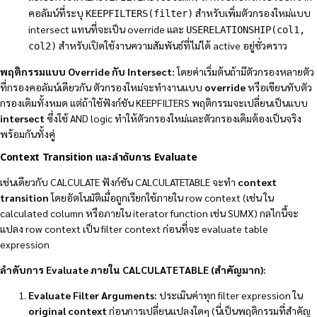
คอลัมน์ที่ระบุ
สำหรับเพิ่มตัวกรองใหม่แบบ
KEEPFILTERS(filter)
intersect แทนที่จะเป็น override และ
USERELATIONSHIP(col1,
สำหรับเปิดใช้งานความสัมพันธ์ที่ไม่ได้ active อยู่ชั่วคราว
col2)
พฤติกรรมแบบ Override กับ Intersect:
โดยค่าเริ่มต้นถ้ามีตัวกรองหลายตัว
ที่กรองคอลัมน์เดียวกัน ตัวกรองใหม่จะทำงานแบบ
override
หรือเขียนทับตัว
กรองเดิมทั้งหมด แต่ถ้าใช้ฟังก์ชัน KEEPFILTERS พฤติกรรมจะเปลี่ยนเป็นแบบ
intersect
ซึ่งใช้ AND logic ทำให้ตัวกรองใหม่และตัวกรองเดิมต้องเป็นจริง
พร้อมกันทั้งคู่
Context Transition และลำดับการ Evaluate
เช่นเดียวกับ CALCULATE ฟังก์ชัน CALCULATETABLE จะทำ
context
transition
โดยอัตโนมัติเมื่อถูกเรียกใช้ภายใน row context (เช่น ใน
calculated column หรือภายใน iterator function เช่น SUMX) กลไกนี้จะ
แปลง row context เป็น filter context ก่อนที่จะ evaluate table
expression
ลำดับการ Evaluate ภายใน CALCULATETABLE (สำคัญมาก):
Evaluate Filter Arguments:
ประเมินค่าทุก filter expression ใน
original context
ก่อนการเปลี่ยนแปลงใดๆ (นี่เป็นพฤติกรรมที่สำคัญ