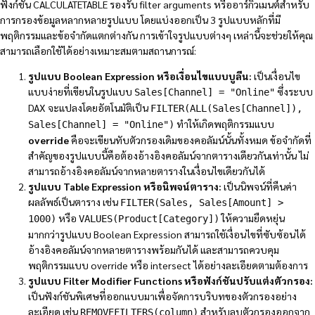
ฟังก์ชัน CALCULATETABLE รองรับ filter arguments หรืออาร์กิวเมนต์สำหรับ
การกรองข้อมูลหลากหลายรูปแบบ โดยแบ่งออกเป็น 3 รูปแบบหลักที่มี
พฤติกรรมและข้อจำกัดแตกต่างกัน การเข้าใจรูปแบบต่างๆ เหล่านี้จะช่วยให้คุณ
สามารถเลือกใช้ได้อย่างเหมาะสมตามสถานการณ์:
รูปแบบ Boolean Expression หรือเงื่อนไขแบบบูลีน:
เป็นเงื่อนไข
แบบง่ายที่เขียนในรูปแบบ
ซึ่งระบบ
Sales[Channel] = "Online"
DAX จะแปลงโดยอัตโนมัติเป็น
FILTER(ALL(Sales[Channel]),
ทำให้เกิดพฤติกรรมแบบ
Sales[Channel] = "Online")
override
คือจะเขียนทับตัวกรองเดิมของคอลัมน์นั้นทั้งหมด ข้อจำกัดที่
สำคัญของรูปแบบนี้คือต้องอ้างอิงคอลัมน์จากตารางเดียวกันเท่านั้น ไม่
สามารถอ้างอิงคอลัมน์จากหลายตารางในเงื่อนไขเดียวกันได้
รูปแบบ Table Expression หรือนิพจน์ตาราง:
เป็นนิพจน์ที่คืนค่า
ผลลัพธ์เป็นตาราง เช่น
FILTER(Sales, Sales[Amount] >
หรือ
ให้ความยืดหยุ่น
1000)
VALUES(Product[Category])
มากกว่ารูปแบบ Boolean Expression สามารถใช้เงื่อนไขที่ซับซ้อนได้
อ้างอิงคอลัมน์จากหลายตารางพร้อมกันได้ และสามารถควบคุม
พฤติกรรมแบบ override หรือ intersect ได้อย่างละเอียดตามต้องการ
รูปแบบ Filter Modifier Functions หรือฟังก์ชันปรับแต่งตัวกรอง:
เป็นฟังก์ชันพิเศษที่ออกแบบมาเพื่อจัดการบริบทของตัวกรองอย่าง
ละเอียด เช่น
สำหรับลบตัวกรองออกจาก
REMOVEFILTERS(column)