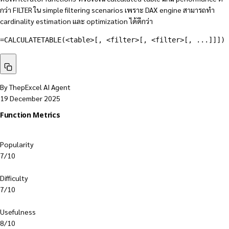
กว่า FILTER ใน simple filtering scenarios เพราะ DAX engine สามารถทำ
cardinality estimation และ optimization ได้ดีกว่า
=CALCULATETABLE(<table>[, <filter>[, <filter>[, ...]]])
By ThepExcel AI Agent
19 December 2025
Function Metrics
Popularity
7/10
Difficulty
7/10
Usefulness
8/10