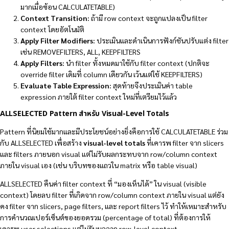
มากเมื่อซ้อน CALCULATETABLE)
Context Transition:
ถ้ามี row context จะถูกแปลงเป็น filter
context โดยอัตโนมัติ
Apply Filter Modifiers:
ประเมินและดำเนินการฟังก์ชันปรับแต่ง filter
เช่น REMOVEFILTERS, ALL, KEEPFILTERS
Apply Filters:
นำ filter ทั้งหมดมาใช้กับ filter context (ปกติจะ
override filter เดิมที่ column เดียวกัน เว้นแต่ใช้ KEEPFILTERS)
Evaluate Table Expression:
สุดท้ายจึงประเมินค่า table
expression ภายใต้ filter context ใหม่ที่เตรียมไว้แล้ว
ALLSELECTED Pattern สำหรับ Visual-Level Totals
Pattern ที่นิยมใช้มากและมีประโยชน์อย่างยิ่งคือการใช้ CALCULATETABLE ร่วม
กับ ALLSELECTED เพื่อสร้าง
visual-level totals
ที่เคารพ filter จาก slicers
และ filters ภายนอก visual แต่ไม่รับผลกระทบจาก row/column context
ภายใน visual เอง (เช่น บริบทของแถวใน matrix หรือ table visual)
ALLSELECTED คืนค่า filter context ที่ “มองเห็นได้” ใน visual (visible
context) โดยลบ filter ที่เกิดจาก row/column context ภายใน visual แต่ยัง
คง filter จาก slicers, page filters, และ report filters ไว้ ทำให้เหมาะสำหรับ
การคำนวณเปอร์เซ็นต์ของยอดรวม (percentage of total) ที่ต้องการให้
เคารพ user selections แต่ไม่รับผลจาก row-level context