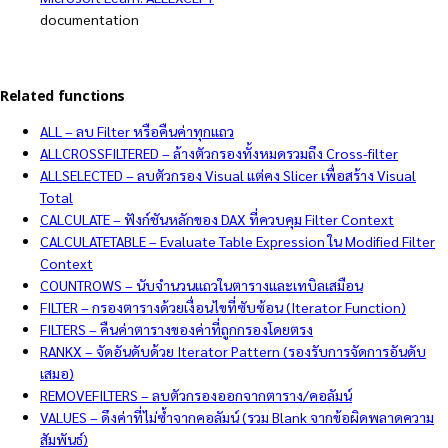
documentation
Related functions
ALL – ลบ Filter หรือคืนค่าทุกแถว
ALLCROSSFILTERED – ล้างตัวกรองทั้งหมดรวมถึง Cross-filter
ALLSELECTED – ลบตัวกรอง Visual แต่คง Slicer เพื่อสร้าง Visual
Total
CALCULATE – ฟังก์ชันหลักของ DAX ที่ควบคุม Filter Context
CALCULATETABLE – Evaluate Table Expression ใน Modified Filter
Context
COUNTROWS – นับจำนวนแถวในตารางและเทบิลเสมือน
FILTER – กรองตารางด้วยเงื่อนไขที่ซับซ้อน (Iterator Function)
FILTERS – คืนค่าตารางของค่าที่ถูกกรองโดยตรง
RANKX – จัดอันดับด้วย Iterator Pattern (รองรับการจัดการอันดับ
เสมอ)
REMOVEFILTERS – ลบตัวกรองออกจากตาราง/คอลัมน์
VALUES – ดึงค่าที่ไม่ซ้ำจากคอลัมน์ (รวม Blank จากข้อผิดพลาดความ
สัมพันธ์)