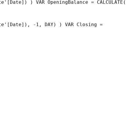
te'[Date]) ) VAR OpeningBalance = CALCULATE(
te'[Date]), -1, DAY) ) VAR Closing =