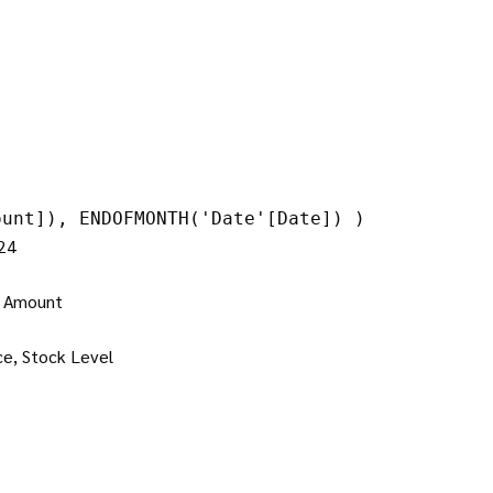
ount]), ENDOFMONTH('Date'[Date]) )
24
ม Amount
nce, Stock Level