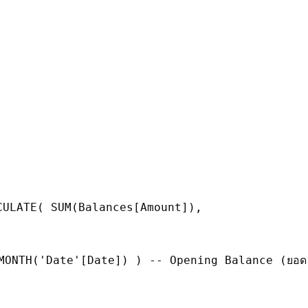
 CALCULATE( SUM(Balances[Amount]),
FMONTH('Date'[Date]) ) -- Opening Balance (ยอด