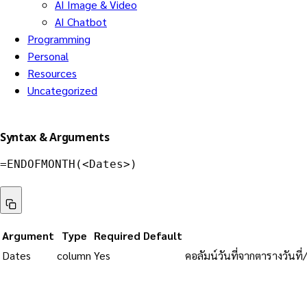
AI Image & Video
AI Chatbot
Programming
Personal
Resources
Uncategorized
Syntax & Arguments
=ENDOFMONTH(<Dates>)
Argument
Type
Required
Default
Dates
column
Yes
คอลัมน์วันที่จากตารางวันที่