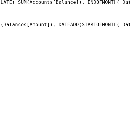
ULATE( SUM(Accounts[Balance]), ENDOFMONTH('Da
M(Balances[Amount]), DATEADD(STARTOFMONTH('Da