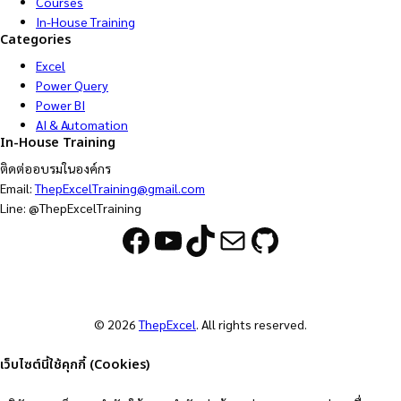
Courses
In-House Training
Categories
Excel
Power Query
Power BI
AI & Automation
In-House Training
ติดต่ออบรมในองค์กร
Email:
ThepExcelTraining@gmail.com
Line: @ThepExcelTraining
Facebook
YouTube
TikTok
Mail
GitHub
© 2026
ThepExcel
. All rights reserved.
เว็บไซต์นี้ใช้คุกกี้ (Cookies)