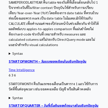
SAMEPERIODLASTYEAR คืน table ของวันที่ที่เลื่อนย้อนกลับไป 1
ปีจากช่วงวันที่ใน filter context ปัจจุบัน ใช้สำหรับการเปรียบ
เทียบ Year-over-Year (YoY) โดยต้องการ date table ที่ครบถ้วน
ต่อเนื่องและควร mark เป็น date table ในโมเดล.มักใช้ร่วมกับ
CALCULATE เพื่อคำนวณค่าของปีก่อนหน้าในช่วงเดียวกัน ทำให้ได้
ผลลัพธ์แบบ apples-to-apples comparison ที่แม่นยำโดยไม่
ต้อง hard-code ช่วงวันที่ เหมาะสำหรับ measures และ
calculated columns แต่ไม่รองรับ DirectQuery mode และไม่
แนะนำสำหรับ visual calculations
Syntax
STARTOFMONTH – วันแรกของเดือนในบริบทปัจจุบัน
Time Intelligence
6
3
6
STARTOFMONTH คืนวันแรกของเดือนเป็นตาราง 1 แถว ใช้กับการ
วัดที่ขึ้นต่อจุดเวลา เช่น ยอดคงเหลือ บัญชี หรือสินค้าคงคลัง
Syntax
STARTOFQUARTER – วันที่เริ่มต้นของไตรมาสในบริบทปัจจุบัน