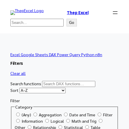
Thep Excel
Search
Go
Excel
Google Sheets
DAX
Power Query
Python
n8n
Filters
Clear all
Search functions
Sort
Filter
Category
(Any)
Aggregation
Date and Time
Filter
Information
Logical
Math and Trig
Other
Relationship
Statistical
Table