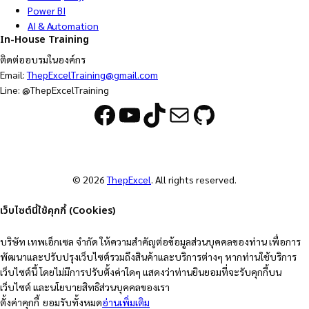
Power BI
AI & Automation
In-House Training
ติดต่ออบรมในองค์กร
Email:
ThepExcelTraining@gmail.com
Line: @ThepExcelTraining
Facebook
YouTube
TikTok
Mail
GitHub
© 2026
ThepExcel
. All rights reserved.
เว็บไซต์นี้ใช้คุกกี้ (Cookies)
บริษัท เทพเอ็กเซล จำกัด ให้ความสำคัญต่อข้อมูลส่วนบุคคลของท่าน เพื่อการ
พัฒนาและปรับปรุงเว็บไซต์รวมถึงสินค้าและบริการต่างๆ หากท่านใช้บริการ
เว็บไซต์นี้ โดยไม่มีการปรับตั้งค่าใดๆ แสดงว่าท่านยินยอมที่จะรับคุกกี้บน
เว็บไซต์ และนโยบายสิทธิส่วนบุคคลของเรา
ตั้งค่าคุกกี้
ยอมรับทั้งหมด
อ่านเพิ่มเติม