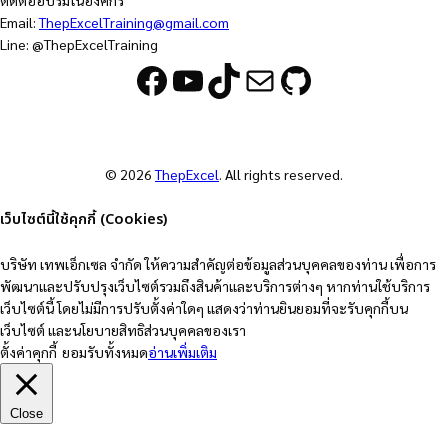
ติดต่ออบรมในองค์กร
Email:
ThepExcelTraining@gmail.com
Line: @ThepExcelTraining
Facebook
YouTube
TikTok
Mail
GitHub
© 2026
ThepExcel
. All rights reserved.
เว็บไซต์นี้ใช้คุกกี้ (Cookies)
บริษัท เทพเอ็กเซล จำกัด ให้ความสำคัญต่อข้อมูลส่วนบุคคลของท่าน เพื่อการ
พัฒนาและปรับปรุงเว็บไซต์รวมถึงสินค้าและบริการต่างๆ หากท่านใช้บริการ
เว็บไซต์นี้ โดยไม่มีการปรับตั้งค่าใดๆ แสดงว่าท่านยินยอมที่จะรับคุกกี้บน
เว็บไซต์ และนโยบายสิทธิส่วนบุคคลของเรา
ตั้งค่าคุกกี้
ยอมรับทั้งหมด
อ่านเพิ่มเติม
Close