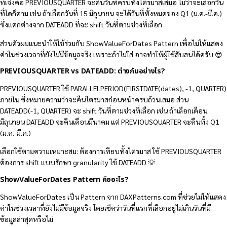
ที่เจ๋งคือ PREVIOUSQUARTER จะคืนวันที่ครบทั้งไตรมาสเสมอ ไม่ว่าจะเลือกวัน
ที่ใดก็ตาม เช่น ถ้าเลือกวันที่ 15 มิถุนายน จะได้วันที่ทั้งหมดของ Q1 (ม.ค.-มี.ค.)
ซึ่งแตกต่างจาก DATEADD ที่จะ shift วันที่ตามช่วงที่เลือก
ส่วนตัวผมแนะนำให้ใช้ร่วมกับ ShowValueForDates Pattern เพื่อไม่ให้แสดง
ค่าในช่วงเวลาที่ยังไม่มีข้อมูลจริง เพราะถ้าไม่ใส่ อาจทำให้ผู้ใช้สับสนได้ครับ 😎
PREVIOUSQUARTER vs DATEADD: ต่างกันอย่างไร?
PREVIOUSQUARTER ใช้ PARALLELPERIOD(FIRSTDATE(dates), -1, QUARTER)
ภายใน ซึ่งหมายความว่าจะคืนไตรมาสก่อนหน้าครบถ้วนเสมอ ส่วน
DATEADD(-1, QUARTER) จะ shift วันที่ตามช่วงที่เลือก เช่น ถ้าเลือกเดือน
มิถุนายน DATEADD จะคืนเดือนมีนาคม แต่ PREVIOUSQUARTER จะคืนทั้ง Q1
(ม.ค.-มี.ค.)
เลือกใช้ตามความเหมาะสม: ต้องการเทียบทั้งไตรมาส ใช้ PREVIOUSQUARTER
ต้องการ shift แบบรักษา granularity ใช้ DATEADD 💡
ShowValueForDates Pattern คืออะไร?
ShowValueForDates เป็น Pattern จาก DAXPatterns.com ที่ช่วยไม่ให้แสดง
ค่าในช่วงเวลาที่ยังไม่มีข้อมูลจริง โดยเช็คว่าวันที่แรกที่เลือกอยู่ไม่เกินวันที่มี
ข้อมูลล่าสุดหรือไม่