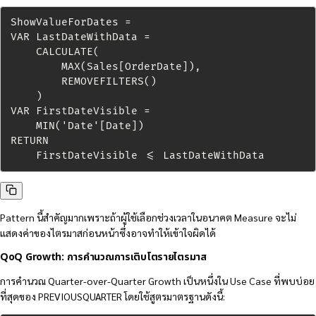
ShowValueForDates =

VAR LastDateWithData =

    CALCULATE(

        MAX(Sales[OrderDate]),

        REMOVEFILTERS()

    )

VAR FirstDateVisible =

    MIN('Date'[Date])

RETURN

    FirstDateVisible <= LastDateWithData
Pattern นี้สำคัญมากเพราะถ้าผู้ใช้เลือกช่วงเวลาในอนาคต Measure จะไม่
แสดงค่าของไตรมาสก่อนหน้าซึ่งอาจทำให้เข้าใจผิดได้
QoQ Growth: การคำนวณการเติบโตรายไตรมาส
การคำนวณ Quarter-over-Quarter Growth เป็นหนึ่งใน Use Case ที่พบบ่อย
ที่สุดของ PREVIOUSQUARTER โดยใช้สูตรมาตรฐานดังนี้: