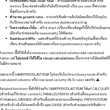
เปรียบเทียบ Year-over-Year
– คำนวณยอดขาย ยอดรายได้ หรือ
metrics อื่นๆ ของช่วงเดียวกันในปีก่อนหน้า เป็น use case ที่พบบ่อย
ที่สุดในงาน BI ครับ
คำนวณ growth rate
– หาเปอร์เซ็นต์การเติบโตโดยเทียบปีปัจจุบัน
กับปีก่อน เหมาะสำหรับ executive dashboard มาก 📊
วิเคราะห์แนวโน้ม
– สร้าง chart เปรียบเทียบข้อมูลปีนี้กับปีก่อนในแกน
เดียวกัน ช่วยมองเห็น seasonality ได้ชัดเจน
Dashboard KPIs
– แสดงตัวเลขปีก่อนข้างๆ ตัวเลขปัจจุบันเพื่อเปรียบ
เทียบ ส่วนตัวผมเจอใช้บ่อยมากในงาน performance report ครับ
Function นี้ใช้ได้ทั้งใน measures, calculated columns และ calculated
tables แต่
ไม่แนะนำให้ใช้ใน visual calculations
เนื่องจากอาจให้ผลลัพธ์ที่
ไม่มีความหมาย
.
นอกจากนี้ SAMEPERIODLASTYEAR ไม่รองรับใน DirectQuery mode สำหรับ
calculated columns หรือ row-level security (RLS) rules นะครับ ⚠️
Related functions ที่มักใช้ร่วมกับ SAMEPERIODLASTYEAR ได้แก่ CALCULATE
(สำหรับแก้ไข filter context), PARALLELPERIOD (สำหรับเลื่อน period แบบ
กำหนดเอง), DATEADD (สำหรับเลื่อนช่วงเวลาแบบยืดหยุ่น), PREVIOUSYEAR
(สำหรับอ้างอิงปีก่อนหน้าทั้งปี) และ DIVIDE (สำหรับคำนวณเปอร์เซ็นต์การ