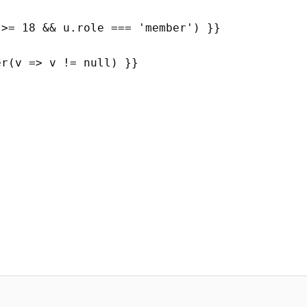
 >= 18 && u.role === 'member') }}
er(v => v != null) }}