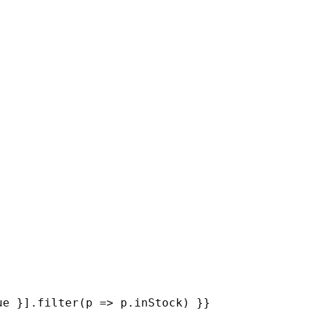
ue }].filter(p => p.inStock) }}