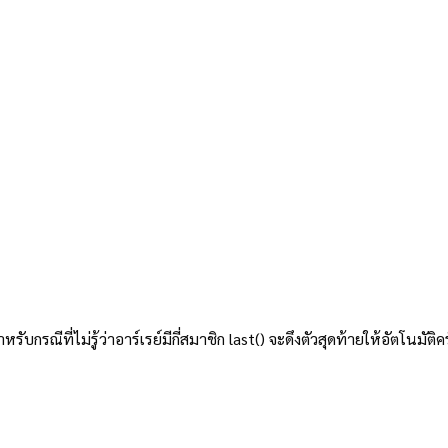
บกรณีที่ไม่รู้ว่าอาร์เรย์มีกี่สมาชิก last() จะดึงตัวสุดท้ายให้อัตโนมัติค