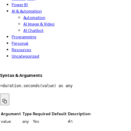
Power BI
AI & Automation
Automation
AI Image & Video
AI Chatbot
Programming
Personal
Resources
Uncategorized
Syntax & Arguments
=duration.seconds(value) as any
Argument
Type
Required
Default
Description
value
any
Yes
ค่า