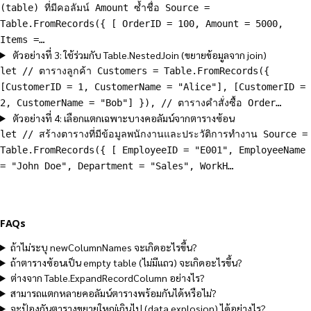
(table) ที่มีคอลัมน์ Amount ซ้ำชื่อ Source =
Table.FromRecords({ [ OrderID = 100, Amount = 5000,
Items =…
ตัวอย่างที่ 3: ใช้ร่วมกับ Table.NestedJoin (ขยายข้อมูลจาก join)
let // ตารางลูกค้า Customers = Table.FromRecords({
[CustomerID = 1, CustomerName = "Alice"], [CustomerID =
2, CustomerName = "Bob"] }), // ตารางคำสั่งซื้อ Order…
ตัวอย่างที่ 4: เลือกแตกเฉพาะบางคอลัมน์จากตารางซ้อน
let // สร้างตารางที่มีข้อมูลพนักงานและประวัติการทำงาน Source =
Table.FromRecords({ [ EmployeeID = "E001", EmployeeName
= "John Doe", Department = "Sales", WorkH…
FAQs
ถ้าไม่ระบุ newColumnNames จะเกิดอะไรขึ้น?
ถ้าตารางซ้อนเป็น empty table (ไม่มีแถว) จะเกิดอะไรขึ้น?
ต่างจาก Table.ExpandRecordColumn อย่างไร?
สามารถแตกหลายคอลัมน์ตารางพร้อมกันได้หรือไม่?
จะป้องกันตารางขยายใหญ่เกินไป (data explosion) ได้อย่างไร?