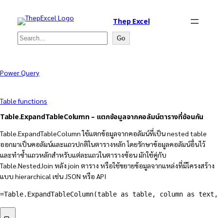
Thep Excel
Search
Go
Power Query
Table functions
Table.ExpandTableColumn – แตกข้อมูลจากคอลัมน์ตารางที่ซ้อนกัน
Table.ExpandTableColumn ใช้แตกข้อมูลจากคอลัมน์ที่เป็น nested table
ออกมาเป็นคอลัมน์และแถวปกติในตารางหลัก โดยรักษาข้อมูลคอลัมน์อื่นไว้
และทำซ้ำแถวหลักสำหรับแต่ละแถวในตารางซ้อน มักใช้คู่กับ
Table.NestedJoin หลัง join ตาราง หรือใช้ขยายข้อมูลจากแหล่งที่มีโครงสร้าง
แบบ hierarchical เช่น JSON หรือ API
=
Table.ExpandTableColumn
(
table as table
,
 column as text
,