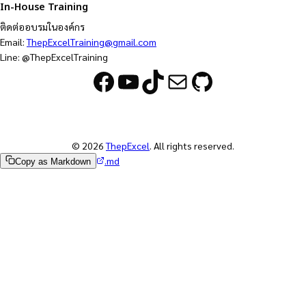
In-House Training
ติดต่ออบรมในองค์กร
Email:
ThepExcelTraining@gmail.com
Line: @ThepExcelTraining
Facebook
YouTube
TikTok
Mail
GitHub
© 2026
ThepExcel
. All rights reserved.
.md
Copy as Markdown