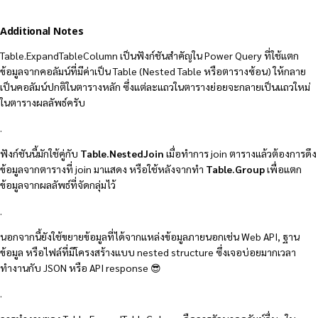
Additional Notes
Table.ExpandTableColumn เป็นฟังก์ชันสำคัญใน Power Query ที่ใช้แตก
ข้อมูลจากคอลัมน์ที่มีค่าเป็น Table (Nested Table หรือตารางซ้อน) ให้กลาย
เป็นคอลัมน์ปกติในตารางหลัก ซึ่งแต่ละแถวในตารางย่อยจะกลายเป็นแถวใหม่
ในตารางผลลัพธ์ครับ
.
ฟังก์ชันนี้มักใช้คู่กับ
Table.NestedJoin
เมื่อทำการ join ตารางแล้วต้องการดึง
ข้อมูลจากตารางที่ join มาแสดง หรือใช้หลังจากทำ
Table.Group
เพื่อแตก
ข้อมูลจากผลลัพธ์ที่จัดกลุ่มไว้
.
นอกจากนี้ยังใช้ขยายข้อมูลที่ได้จากแหล่งข้อมูลภายนอกเช่น Web API, ฐาน
ข้อมูล หรือไฟล์ที่มีโครงสร้างแบบ nested structure ซึ่งเจอบ่อยมากเวลา
ทำงานกับ JSON หรือ API response 😎
.