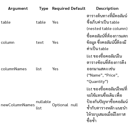
Argument
Type
Required
Default
Description
ตารางต้นทางที่มีคอลัมน์
table
table
Yes
ซึ่งเก็บค่าเป็น table
(nested table column)
ชื่อคอลัมน์ที่ต้องการแตก
column
text
Yes
ข้อมูล ซึ่งคอลัมน์นี้ต้องมี
ค่าเป็น table
list ของชื่อคอลัมน์ใน
ตารางซ้อนที่ต้องการดึง
columnNames
list
Yes
ออกมาแสดง เช่น
{“Name”, “Price”,
“Quantity”}
list ของชื่อคอลัมน์ใหม่ที่
จะใช้แทนชื่อเดิม เพื่อ
nullable
ป้องกันปัญหาชื่อคอลัมน์
newColumnNames
Optional
null
list
ซ้ำกับตารางหลัก แนะนำ
ให้ระบุเสมอเมื่อมีโอกาส
ชื่อซ้ำ