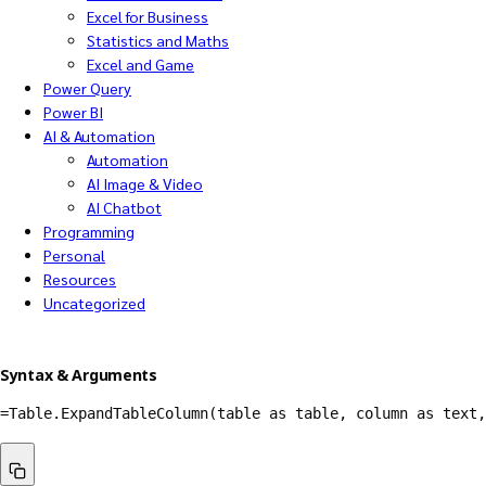
Excel for Business
Statistics and Maths
Excel and Game
Power Query
Power BI
AI & Automation
Automation
AI Image & Video
AI Chatbot
Programming
Personal
Resources
Uncategorized
Syntax & Arguments
=
Table.ExpandTableColumn
(
table as table
,
 column as text
,