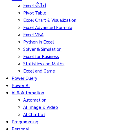
Excel ทั่วไป
Pivot Table
Excel Chart & Visualization
Excel Advanced Formula
Excel VBA
Python in Excel
Solver & Simulation
Excel for Business
Statistics and Maths
Excel and Game
Power Query
Power BI
AI & Automation
Automation
AI Image & Video
AI Chatbot
Programming
Personal