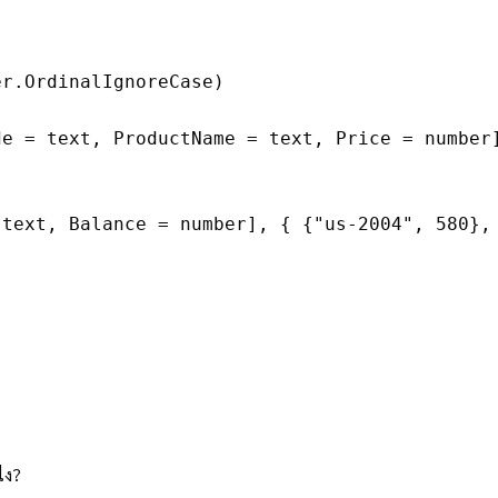
er.OrdinalIgnoreCase)
de = text, ProductName = text, Price = number
 text, Balance = number], { {"us-2004", 580},
ไง?