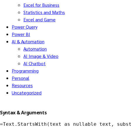
Excel for Business
Statistics and Maths
Excel and Game
Power Query
Power BI
AI & Automation
Automation
AI Image & Video
AI Chatbot
Programming
Personal
Resources
Uncategorized
Syntax & Arguments
=Text.StartsWith(text as nullable text, subs