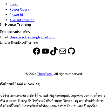
Excel
Power Query
Power BI
AI & Automation
In-House Training
ติดต่ออบรมในองค์กร
Email:
ThepExcelTraining@gmail.com
Line: @ThepExcelTraining
Facebook
YouTube
TikTok
Mail
GitHub
© 2026
ThepExcel
. All rights reserved.
เว็บไซต์นี้ใช้คุกกี้ (Cookies)
บริษัท เทพเอ็กเซล จำกัด ให้ความสำคัญต่อข้อมูลส่วนบุคคลของท่าน เพื่อการ
พัฒนาและปรับปรุงเว็บไซต์รวมถึงสินค้าและบริการต่างๆ หากท่านใช้บริการ
เว็บไซต์นี้ โดยไม่มีการปรับตั้งค่าใดๆ แสดงว่าท่านยินยอมที่จะรับคุกกี้บน