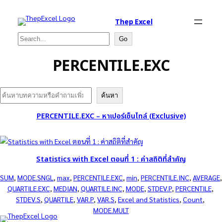
Thep Excel
Search
Go
PERCENTILE.EXC
Search
ค้นหา
PERCENTILE.EXC – หาเปอร์เซ็นไทล์ (Exclusive)
Statistics with Excel ตอนที่ 1 : ค่าสถิติที่สำคัญ
SUM
, 
MODE.SNGL
, 
max
, 
PERCENTILE.EXC
, 
min
, 
PERCENTILE.INC
, 
AVERAGE
QUARTILE.EXC
, 
MEDIAN
, 
QUARTILE.INC
, 
MODE
, 
STDEV.P
, 
PERCENTILE
, 
STDEV.S
, 
QUARTILE
, 
VAR.P
, 
VAR.S
, 
Excel and Statistics
, 
Count
, 
MODE.MULT