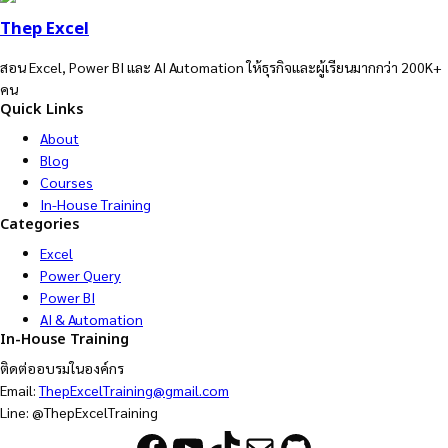
Thep Excel
สอน Excel, Power BI และ AI Automation ให้ธุรกิจและผู้เรียนมากกว่า 200K+
คน
Quick Links
About
Blog
Courses
In-House Training
Categories
Excel
Power Query
Power BI
AI & Automation
In-House Training
ติดต่ออบรมในองค์กร
Email:
ThepExcelTraining@gmail.com
Line: @ThepExcelTraining
Facebook
YouTube
TikTok
Mail
GitHub