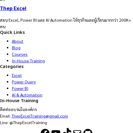
Thep Excel
สอน Excel, Power BI และ AI Automation ให้ธุรกิจและผู้เรียนมากกว่า 200K+
คน
Quick Links
About
Blog
Courses
In-House Training
Categories
Excel
Power Query
Power BI
AI & Automation
In-House Training
ติดต่ออบรมในองค์กร
Email:
ThepExcelTraining@gmail.com
Line: @ThepExcelTraining
Facebook
YouTube
TikTok
Mail
GitHub