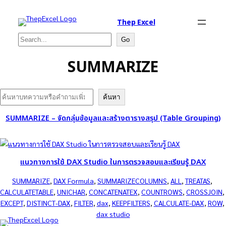
Thep Excel
Search
Go
SUMMARIZE
Search
ค้นหา
SUMMARIZE – จัดกลุ่มข้อมูลและสร้างตารางสรุป (Table Grouping)
แนวทางการใช้ DAX Studio ในการตรวจสอบและเรียนรู้ DAX
SUMMARIZE
, 
DAX Formula
, 
SUMMARIZECOLUMNS
, 
ALL
, 
TREATAS
, 
CALCULATETABLE
, 
UNICHAR
, 
CONCATENATEX
, 
COUNTROWS
, 
CROSSJOIN
, 
EXCEPT
, 
DISTINCT-DAX
, 
FILTER
, 
dax
, 
KEEPFILTERS
, 
CALCULATE-DAX
, 
ROW
, 
dax studio