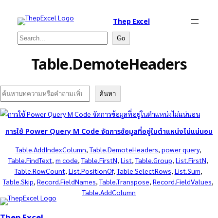
Thep Excel
Search
Go
Table.DemoteHeaders
Search
ค้นหา
การใช้ Power Query M Code จัดการข้อมูลที่อยู่ในตำแหน่งไม่แน่นอน
Table.AddIndexColumn
, 
Table.DemoteHeaders
, 
power query
, 
Table.FindText
, 
m code
, 
Table.FirstN
, 
List
, 
Table.Group
, 
List.FirstN
, 
Table.RowCount
, 
List.PositionOf
, 
Table.SelectRows
, 
List.Sum
, 
Table.Skip
, 
Record.FieldNames
, 
Table.Transpose
, 
Record.FieldValues
, 
Table.AddColumn
Thep Excel