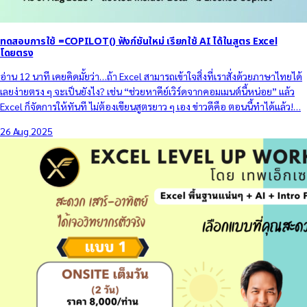
ทดสอบการใช้ =COPILOT() ฟังก์ชันใหม่ เรียกใช้ AI ได้ในสูตร Excel
โดยตรง
อ่าน 12 นาที เคยคิดมั้ยว่า…ถ้า Excel สามารถเข้าใจสิ่งที่เราสั่งด้วยภาษาไทยได้
เลยง่ายตรง ๆ จะเป็นยังไง? เช่น “ช่วยหาคีย์เวิร์ดจากคอมเมนต์นี้หน่อย” แล้ว
Excel ก็จัดการให้ทันที ไม่ต้องเขียนสูตรยาว ๆ เอง ข่าวดีคือ ตอนนี้ทำได้แล้ว!…
26 Aug 2025