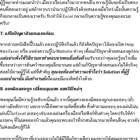
ผู้รู้หลายท่านแนะนำว่า เมื่อเราเรียนอะไรมาจากคนอื่น ความรู้นั้นจะยังเป็นของ
คนที่สอนเราอยู่ แต่ถ้าหากเรานำมาปฏิบัติจริงด้วยตนเองเมื่อไหร่ เมื่อนั้นความรู้
ก็จะกลายเป็นของเราครับ รับทำให้ Excel กลายเป็นความรู้ของคุณเถอะนะ
ครับ!
7. แก้ไขปัญหาด้วยตนเองก่อน
หากอ่านหนังสือนี้ไปแล้ว ลองปฏิบัติจริงแล้ว ก็ยังติดปัญหา ให้ลองเปิด Help
ของ Excel หรือ แหล่งความรู้ใน Website ต่างๆ เพื่อแก้ปัญหาด้วยตนเองดูก่อน
แต่อย่าเพิ่งใช้วิธีถามหาคำตอบจากคนอื่นทันที
ผมรับรองว่าคุณจะรู้อะไรเพิ่ม
ขึ้นระหว่างการค้นคว้าของคุณอีกมากเลย แต่ถ้าแก้ปัญหาด้วยตนเองไม่ได้จริงๆ
ค่อยให้ถามผู้รู้ได้ แต่ที่สำคัญ
คุณจะต้องทำความเข้าใจว่า
Solution ที่ผู้รู้
แนะนำมานั้น มันทำงานยังไง
และมีแนวคิดยังไงด้วย
8. ลองผิดลองถูก เปลี่ยนมุมมอง ลองวิธีใหม่ๆ
พอคุณเริ่มมีความรู้ระดับหนึ่งแล้ว จากนี้คุณควรลองผิดลองถูกเองเยอะๆ (มั่ว
อย่างมีหลักการ) นอกจากนี้ให้พยายามหัดขี้สงสัย ตั้งคำถามเยอะๆ ลองเล่นโน่น
เล่นนี่ ใน Excel เยอะๆ เช่น ลองเล่นเครื่องมือหรือฟังก์ชั่นต่างๆ โดยปรับใช้ค่า
แปลกๆ ที่ไม่เคยลองบ้างแล้วคุณจะพบอะไรที่น่าสนใจมากมายที่คนอื่นๆ อาจยัง
ไม่ค่อยมีคนรู้ก็ได้
นอกจากนี้ปัญหาที่เราเจออาจไม่ได้มีวิธีแก้ทางเดียว ผมอยากให้คุณลองหาทาง