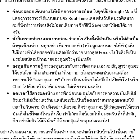
ก่อนจะออกเดินทาง ให้เช็คการจราจรก่อน
ในยุคนี้มี Google Map ที่
แสดงการจราจรได้แบบแทบจะ Real-Time เลย เช่น วันไหนรถติดมาก
ผมก็นั่งทำงานก่อน ยังไม่ออกเดินทาง ซึ่งวิธีนี้ Save เวลาให้ผมได้มาก
ครับ
นั่งวิเคราะห์วางแผนงานก่อน ว่าอะไรเป็นสิ่งที่จำเป็น หรือไม่จำเป็น
ถ้าคุณต้องทำงานทุกอย่างที่อยากจะทำ (หรือถูกมอบหมายให้ทำ) มัน
ไม่มีทางทำได้หรอกครับ แต่จะดีกว่ามาก หากคุณ Focus ไปในสิ่งที่เป็น
ประโยชน์ต่อเป้าหมายของคุณจริงๆ เป็นหลัก
ลงทุนกับความรู้
การลงทุนเวลากับการพัฒนาตนเอง ผมสัญญาว่าคุณจะ
ได้จะได้เวลาคืนกลับมาเป็นกำไรมากมายในอนาคตแน่นอน แต่ต้อง
พยายามให้ “เวลาคุณภาพ” กับการฝึกฝนด้วย ไม่ใช่ฝึกไปเปิดทีวีไป หรือ
Chat ไปด้วย หรือว่าพักผ่อนมาไม่เพียงพอนะครับ
ลดเวลาไร้สาระลงบ้าง
การพักผ่อนหย่อนใจกับการหาความบันเทิงใส่
ตัวเองไม่ใช่เรื่องเลวร้าย แต่มันจะเริ่มเป็นเรื่องเลวร้ายหากคุณเอาแต่ใช้
เวลาไปกับความบันเทิงอย่างเดียว ผมคิดว่าคุณน่าจะรู้ดีว่าคุณควรให้เวลา
บันเทิงในชีวิตแค่ไหน ถึงเรียกว่าไม่มากไม่น้อยเกินไปนะครับ สิ่งที่สำคัญ
คือ อย่าลืมตัว ให้มีวินัยเข้าไว้ หากตุณค่อยๆ แบ่งเวลาไป
อย่างตัวผมเอง นอกจากเวลาที่ต้องทำงานประจำแล้ว กลับบ้านไป เนื่องจากมี
ลูกค่อนข้างเล็กจึงต้องช่วยภรรยาดูแลลูกอีก เรียกได้ว่าผมก็เป็นอีกคนหนึ่งที่มี