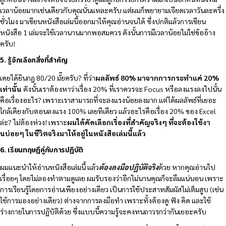
เวลาน้อยมากเช่นเดียวกับคุณนั่นแหละครับ แต่ผมก็พยายามเจียดเวลาวันละครึ่ง
ชั่วโมง มาเขียนหนังสือเล่มนี้ออกมาให้คุณอ่านจนได้ ซึ่งปกติแล้วการเขียน
หนังสือ 1 เล่มจะใช้เวลานานมากพอสมควร ดังนั้นการมีเวลาน้อยไม่ใช่ข้ออ้าง
ครับ!
5. รู้จักเลือกสิ่งที่สำคัญ
เคยได้ยินกฎ 80/20 มั๊ยครับ? ที่ว่า
ผลลัพธ์
80% มาจากการกระทำแค่ 20%
เท่านั้น
ดังนั้นเราต้องหาว่าเรื่อง 20% ที่เราควรจะ Focus หรือลงแรงลงไปนั้น
คือเรื่องอะไร? เพราะเราสามารถที่จะลงแรงน้อยลงมาก แต่ได้ผลลัพธ์ที่เยอะ
ใกล้เคียงกับตอนลงแรง 100% เลยทีเดียว แล้วอะไรคือเรื่อง 20% ของ Excel
ล่ะ? ไม่ต้องห่วง! เพราะ
ผมได้คัดเลือกเรื่องที่สำคัญจริงๆ ที่จะต้องใช้งา
นบ่อยๆ ในชีวิตจริงมาให้อยู่ในหนังสือเล่มนี้แล้ว
6. เรียนทฤษฎีคู่กับการปฏิบัติ
ผมแนะนำให้อ่านหนังสือเล่มนี้ แล้ว
ต้องลงมือปฏิบัติจริง
ด้วย หากคุณอ่านไป
เรื่อยๆ โดยไม่ลองทำตามดูเลย ผมรับรองว่าอีกไม่นานคุณก็จะลืมแน่นอน เพราะ
การเรียนรู้โดยการอ่านเพียงอย่างเดียว เป็นการใช้ประสาทสัมผัสไม่เต็มสูบ (เช่น
ใช้การมองอย่างเดียว) ต่างจากการลงมือทำ เพราะทั้งต้องดู ฟัง คิด และใช้
ร่างกายในการปฏิบัติด้วย ซึ่งแบบนี้ความรู้จะคงทนถาวรกว่ากันเยอะครับ