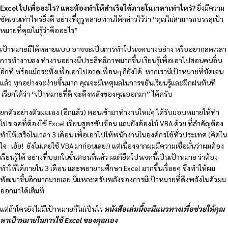
Excel ไปเพื่ออะไร? และต้องทำให้สำเร็จได้ภายในเวลาเท่าไหร่?
ยิ่งมีความ
ชัดเจนเท่าไหร่ยิ่งดี อย่างที่กูรูหลายท่านได้กล่าวไว้ว่า “คุณไม่สามารถบรรลุเป้า
หมายที่คุณไม่รู้ว่าคืออะไร”
เป้าหมายมีได้หลายแบบ อาจจะเป็นการทำโปรเจคบางอย่าง หรืออยากลดเวลา
การทำงานลง ทำงานอย่างมีประสิทธิภาพมากขึ้น เรียนรู้เพื่อเอาไปสอนคนอื่น
อีกที หรือแม้กระทั่งเพื่อเอาไปอวดเพื่อนๆ ก็ยังได้ หากเรามีเป้าหมายที่ชัดเจน
แล้ว ทุกอย่างจะง่ายขึ้นมาก คุณจะมีเหตุผลในการขยันเรียนรู้และฝึกฝนทันที
เรียกได้ว่า “เป้าหมายที่ดี จะดึงพลังของคุณออกมา” ได้ครับ
ยกตัวอย่างตัวผมเอง (อีกแล้ว) ตอนเข้ามาทำงานใหม่ๆ ได้รับมอบหมายให้ทำ
โปรเจคที่ต้องใช้ Excel เขียนสูตรซับซ้อน แถมยังต้องใช้ VBA ด้วย ที่สำคัญต้อง
ทำให้เสร็จในเวลา 3 เดือน เพื่อเอาไปให้พนักงานในองค์กรใช้ทั่วประเทศ (คิดใน
ใจ : เฮ้ย! ยังไม่เคยใช้ VBA มาก่อนเลย!) แต่เนื่องจากผมมีความเชื่อมั่นว่าผมต้อง
เรียนรู้ได้ อย่างที่บอกในขั้นตอนที่แล้ว ผมก็ยึดโปรเจคนี้เป็นเป้าหมาย ว่าต้อง
ทำให้ได้ภายใน 3 เดือน และพยายามศึกษา Excel มากขึ้นเรื่อยๆ ซึ่งทำให้ผม
พัฒนาขึ้นอีกมากมายเลย นี่แหละครับพลังของการมีเป้าหมายที่ดึงพลังในตัวผม
ออกมาได้เต็มที่
แต่ถ้าใครยังไม่มีเป้าหมายก็ไม่เป็นไร
หนังสือเล่มนี้จะมีแนวทางเพื่อช่วยให้คุณ
หาเป้าหมายในการใช้
Excel ของคุณเอง