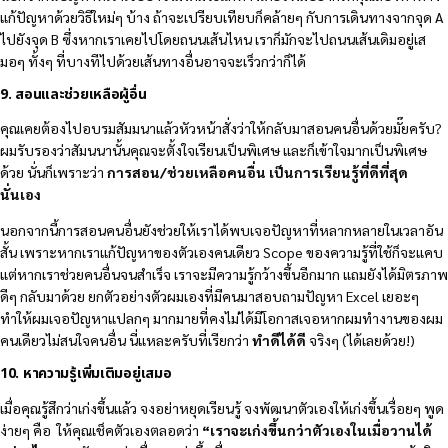
แก้ปัญหาด้วยวิธีใหม่ๆ บ้าง ถ้าจะเปรียบเทียบก็คล้ายๆ กับการเดินทางจากจุด A
ไปยังจุด B ซึ่งหากเราเคยไปโดยถนนเส้นไหน เราก็มักจะไปถนนเส้นเดิมอยู่เส
มอๆ ทั้งๆ ที่บางทีไปด้วยเส้นทางอื่นอาจจะเร็วกว่าก็ได้
9. สอนและช่วยเหลือผู้อื่น
คุณเคยต้องไปอบรมสัมมนาแล้วหัวหน้าสั่งว่าให้กลับมาสอนคนอื่นด้วยมั๊ยครับ?
ผมรับรองว่าสัมนนานั้นคุณจะตั้งใจเรียนเป็นพิเศษ และก็เข้าใจมากเป็นพิเศษ
ด้วย นั่นก็เพราะว่า
การสอน
/ช่วยเหลือคนอื่น เป็นการเรียนรู้ที่ดีที่สุด
นั่นเอง
นอกจากนี้การสอนคนอื่นยังช่วยให้เราได้พบเจอปัญหาที่หลากหลายในเวลาอัน
สั้น เพราะหากเราแก้ปัญหาของตัวเองคนเดียว Scope ของความรู้ที่ใช้ก็จะแคบ
แต่หากเราช่วยคนอื่นจนสำเร็จ เราจะมีความรู้กว้างขึ้นอีกมาก แถมยังได้มิตรภาพ
ดีๆ กลับมาด้วย ยกตัวอย่างตัวผมเองที่มีคนมาสอบถามปัญหา Excel เยอะๆ
ทำให้ผมเจอปัญหาแปลกๆ มากมายที่คงไม่ได้มีโอกาสเจอหากผมทำงานของผม
คนเดียวไม่สนใจคนอื่น นี่แหละครับที่เรียกว่า
ทำดีได้ดี
จริงๆ (ได้เลยด้วย!)
10. หาความรู้เพิ่มเติมอยู่เสมอ
เมื่อคุณรู้สึกว่าเก่งขึ้นแล้ว จงอย่าหยุดเรียนรู้ จงพัฒนาตัวเองให้เก่งขึ้นเรื่อยๆ พูด
ง่ายๆ คือ ให้คุณเช็คตัวเองตลอดว่า
“เราจะเก่งขึ้นกว่าตัวเองในเมื่อวานได้