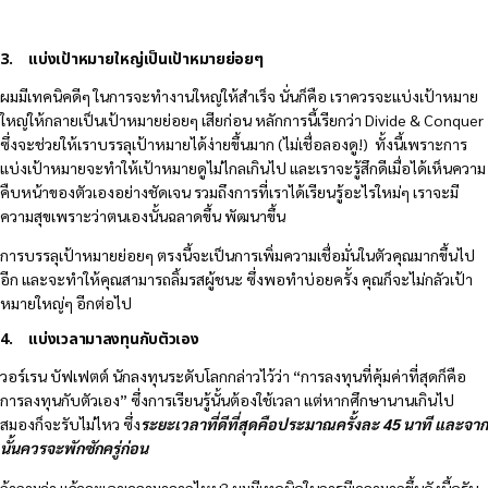
3. แบ่งเป้าหมายใหญ่เป็นเป้าหมายย่อยๆ
ผมมีเทคนิคดีๆ ในการจะทำงานใหญ่ให้สำเร็จ นั่นก็คือ เราควรจะแบ่งเป้าหมาย
ใหญ่ให้กลายเป็นเป้าหมายย่อยๆ เสียก่อน หลักการนี้เรียกว่า Divide & Conquer
ซึ่งจะช่วยให้เราบรรลุเป้าหมายได้ง่ายขึ้นมาก (ไม่เชื่อลองดู!) ทั้งนี้เพราะการ
แบ่งเป้าหมายจะทำให้เป้าหมายดูไม่ไกลเกินไป และเราจะรู้สึกดีเมื่อได้เห็นความ
คืบหน้าของตัวเองอย่างชัดเจน รวมถึงการที่เราได้เรียนรู้อะไรใหม่ๆ เราจะมี
ความสุขเพราะว่าตนเองนั้นฉลาดขึ้น พัฒนาขึ้น
การบรรลุเป้าหมายย่อยๆ ตรงนี้จะเป็นการเพิ่มความเชื่อมั่นในตัวคุณมากขึ้นไป
อีก และจะทำให้คุณสามารถลิ้มรสผู้ชนะ ซึ่งพอทำบ่อยครั้ง คุณก็จะไม่กลัวเป้า
หมายใหญ่ๆ อีกต่อไป
4. แบ่งเวลามาลงทุนกับตัวเอง
วอร์เรน บัฟเฟตต์ นักลงทุนระดับโลกกล่าวไว้ว่า “การลงทุนที่คุ้มค่าที่สุดก็คือ
การลงทุนกับตัวเอง” ซึ่งการเรียนรู้นั้นต้องใช้เวลา แต่หากศึกษานานเกินไป
สมองก็จะรับไม่ไหว ซึ่ง
ระยะเวลาที่ดีที่สุดคือประมาณครั้งละ
45 นาที และจาก
นั้นควรจะพักซักครู่ก่อน
ถ้าถามว่า แล้วจะเอาเวลามาจากไหน? ผมมีเทคนิคในการมีเวลามากขึ้นดังนี้ครับ