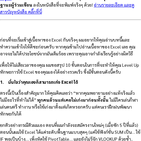
ฐานะผู้ร่วมเขี
ยน
ลงในหนังสือที่จะพิมพ์จริงๆ ด้วย!
อ่านรายละเอียด และดู
สารบัญหนังสือ คลิ๊กที่นี่
ก่อนที่จะเริ่มเข้าสู่เนื้อหาของ Excel กันจริงๆ ผมอยากให้คุณอ่านบทนี้และ
ทำความเข้าใจให้ดีซะก่อนครับ หากคุณข้ามไปอ่านเนื้อหาของ Excel เลย คุณ
อาจจะไม่ได้ประโยชน์จากมันเต็มร้อย เพราะคุณอาจกำลังเรียนรู้อย่างผิดวิธี
เพื่อให้ไม่เสียเวลาของคุณ ผมขอสรุป 10 ขั้นตอนในการที่จะทำให้คุณ Level Up
ทักษะการใช้ Excel ของคุณเองได้อย่างรวดเร็ว ซึ่งมีขั้นตอนดังนี้ครับ
1. มั่นใจว่าคุณเองก็สามารถเก่ง Excel ได้
ตรงนี้เป็นเรื่องสำคัญมาก ให้คุณคิดเลยว่า “หากคุณพยายามอย่างแท้จริงแล้ว
ไม่มีอะไรที่ทำไม่ได้”
ทุกคนล้วนแต่เคยไม่เก่งมาก่อนทั้งนั้น
ไม่มีใครเล่นกีฬา
เล่นดนตรี ทำงาน หรือใช้เก่งมาตั้งแต่เกิดหรอกครับ แต่คนเราฝึกฝนพัฒนา
ทักษะกันได้
ยกตัวอย่างกรณีตัวผมเอง ตอนที่ผมกำลังจะสมัครงานใหม่ๆ (เมื่อซัก 5 ปีที่แล้ว)
ตอนนั้นผมใช้ Excel ได้แค่ระดับพื้นฐานแบบสุดๆ (แค่ใช้ฟังก์ชั่น SUM เป็น… ใช้
IF พอเป็นบ้าง… เพิ่งหัดใช้ PivotTable… และยังไม่รู้จัก VLOOKUP ด้วยซ้ำ..