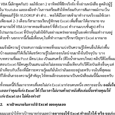
VBA นี่เลิกพูดกัน!!) ผมใช้เวลา 2 อาทิตย์ที่ฝึกจริงจัง ทั้งอ่านหนังสือ ดูคลิปผู้รู้
ใน Youtube และลงมือทำ ในการเตรียมตัวให้พร้อมกับการสัมภาษณ์งาน (ใน
ที่สุดผมก็รู้จัก VLOOKUP ฮ่า ฮ่า)… พอได้มีโอกาสเข้ามาทำงานจริง ผมใช้เวลา
เพียงแค่ 2-3 เดือน ก็สามารถเรียนรู้ทักษะ Excel เพิ่มขึ้นมาได้มากมาย จน
สามารถใช้ VBA (ภาษาคอมพิวเตอร์ ที่สั่ง Excel ทำงานแบบขั้นสูง) สร้าง
โปรแกรม Excel ที่ปัจจุบันยังใช้กันอย่างแพร่หลายอยู่ในองค์กรที่ผมทำงานอยู่
ด้วยซ้ำ นอกจากนี้เริ่มมีเพื่อนๆ ในที่ทำงานมาปรึกษาปัญหา Excel มากมาย
ผมจึงมีความรู้ ประสบการณ์มากพอที่จะมาแบ่งปันความรู้ให้คนอื่นได้เก่งขึ้น
บ้างและผมก็ได้เริ่มได้แชร์ความรู้ในโลกออนไลน์ จนมาถึงในปัจจุบัน บาง
บทความที่ผม Post มีคน Like เป็นแสนครั้ง (ดีใจน้ำตาแทบไหล) คลิปวีดีโอที่ผม
สอน Excel ก็มีคนดูเป็นแสน แม้จะไม่เยอะมากเมื่อเทียบกับวีดีโอบันเทิงอื่นๆ แต่
ถ้าเทียบกับเรื่องที่มีสาระความรู้ผมก็มั่นใจว่ามันเยอะอยู่นะครับ จนในที่สุดผม
ก็ได้กลั่นกรองความรู้สำคัญๆ ให้ตกผลึกจนออกมาเป็นหนังสือเล่มนี้นี่แหละครับ
ทั้งหมดนี้ก็เริ่มมาจากคนที่เคยไม่เก่ง Excel มาก่อนคนหนึ่ง เพราะฉะนั้น
จงมั่นใจ
เถอะว่าคุณก็เก่ง
Excel ได้ (ในเวลาไม่นานด้วย) หนังสือเล่มนี้จะช่วยคุณให้
เก่ง Excel เอง ไม่ต้องห่วง!!
2. หาเป้าหมายในการใช้ Excel ของคุณเอง
ผมแนะนำให้หาเป้าหมายก่อนเลยว่า
อยากจะใช้
Excel ทำอะไรได้ หรือ จะเก่ง